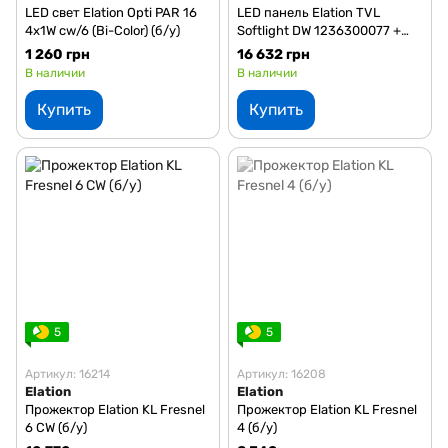
LED свет Elation Opti PAR 16
LED панель Elation TVL
4x1W cw/6 (Bi-Color) (б/у)
Softlight DW 1236300077 +
SNAPGRID 40° TVL (б/у)
1 260 грн
16 632 грн
В наличии
В наличии
Купить
Купить
5
5
Артикул: 16214
Артикул: 16208
Elation
Elation
Прожектор Elation KL Fresnel
Прожектор Elation KL Fresnel
6 CW (б/у)
4 (б/у)