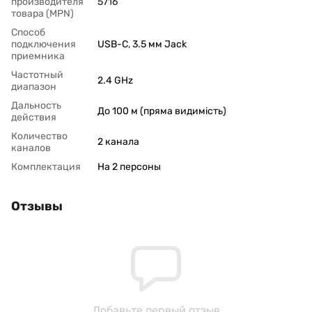
производителя
5716
товара (MPN)
Способ
подключения
USB-C
,
3.5 мм Jack
приемника
Частотный
2.4 GHz
диапазон
Дальность
До 100 м (пряма видимість)
действия
Количество
2 канала
каналов
Комплектация
На 2 персоны
Отзывы
Добавьте первый отзыв