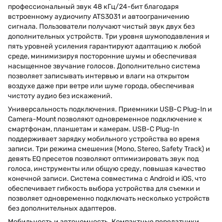
профессиональный звук 48 кГц/24-бит благодаря
встроенному аудиочипу ATS3031 и автоограничению
сигнала. Пользователи получают чистый звук двух без
дополнительных устройств. Три уровня шумоподавления и
пять уровней усиления гарантируют адаптацию к любой
среде, минимизируя посторонние шумы и обеспечивая
насыщенное звучание голосов. Дополнительно система
позволяет записывать интервью и влаги на открытом
воздухе даже при ветре или шуме города, обеспечивая
чистоту аудио без искажений.
Универсальность подключения. Приемники USB-C Plug-In и
Camera-Mount позволяют одновременное подключение к
смартфонам, планшетам и камерам. USB-C Plug-In
поддерживает зарядку мобильного устройства во время
записи. Три режима смешения (Mono, Stereo, Safety Track) и
девять EQ пресетов позволяют оптимизировать звук под
голоса, инструменты или общую среду, повышая качество
конечной записи. Система совместима с Android и iOS, что
обеспечивает гибкость выбора устройства для съемки и
позволяет одновременно подключать несколько устройств
без дополнительных адаптеров.
Мобильность и автономность. Компактные передатчики