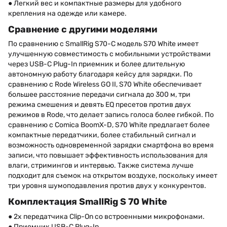
● Легкий вес и компактные размеры для удобного
крепления на одежде или камере.
Сравнение с другими моделями
По сравнению с SmallRig S70-C модель S70 White имеет
улучшенную совместимость с мобильными устройствами
через USB-C Plug-In приемник и более длительную
автономную работу благодаря кейсу для зарядки. По
сравнению с Rode Wireless GO II, S70 White обеспечивает
большее расстояние передачи сигнала до 300 м, три
режима смешения и девять EQ пресетов против двух
режимов в Rode, что делает запись голоса более гибкой. По
сравнению с Comica BoomX-D, S70 White предлагает более
компактные передатчики, более стабильный сигнал и
возможность одновременной зарядки смартфона во время
записи, что повышает эффективность использования для
влаги, стримингов и интервью. Также система лучше
подходит для съемок на открытом воздухе, поскольку имеет
три уровня шумоподавления против двух у конкурентов.
Комплектация SmallRig S 70 White
● 2x передатчика Clip-On со встроенными микрофонами.
● Приемник USB-C Plug-In.