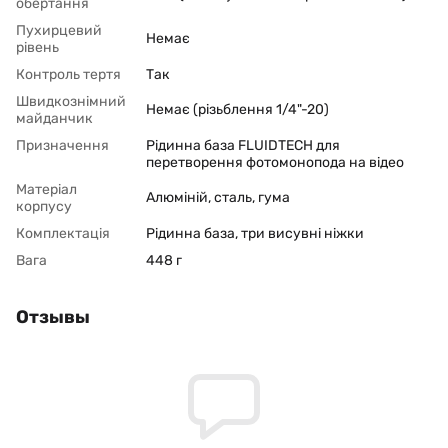
обертання
Пухирцевий
Немає
рівень
Контроль тертя
Так
Швидкознімний
Немає (різьблення 1/4"-20)
майданчик
Призначення
Рідинна база FLUIDTECH для
перетворення фотомонопода на відео
Матеріал
Алюміній, сталь, гума
корпусу
Комплектація
Рідинна база, три висувні ніжки
Вага
448 г
Отзывы