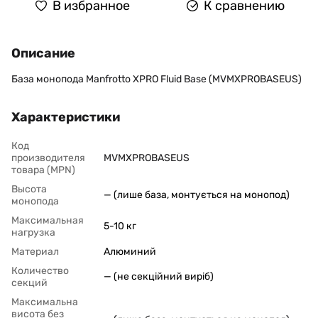
В избранное
К сравнению
Описание
База монопода Manfrotto XPRO Fluid Base (MVMXPROBASEUS)
Характеристики
Код
производителя
MVMXPROBASEUS
товара (MPN)
Высота
— (лише база, монтується на монопод)
монопода
Максимальная
5-10 кг
нагрузка
Материал
Алюминий
Количество
— (не секційний виріб)
секций
Максимальна
висота без