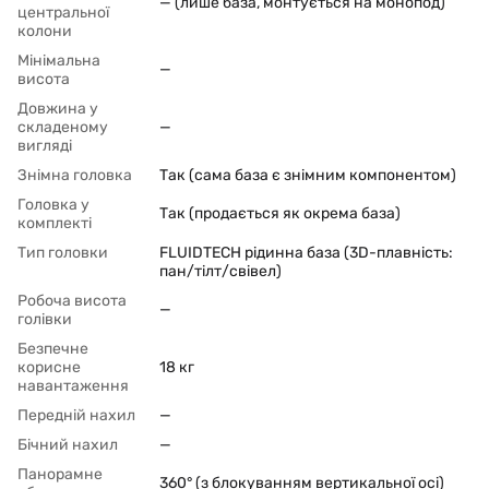
— (лише база, монтується на монопод)
центральної
колони
Мінімальна
—
висота
Довжина у
складеному
—
вигляді
Знімна головка
Так (сама база є знімним компонентом)
Головка у
Так (продається як окрема база)
комплекті
Тип головки
FLUIDTECH рідинна база (3D-плавність:
пан/тілт/свівел)
Робоча висота
—
голівки
Безпечне
корисне
18 кг
навантаження
Передній нахил
—
Бічний нахил
—
Панорамне
360° (з блокуванням вертикальної осі)