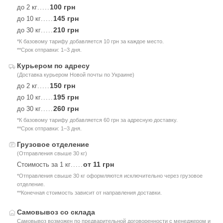
100 грн
до 2 кг
.....
145 грн
до 10 кг
.....
210 грн
до 30 кг
.....
*К базовому тарифу добавляется 10 грн за каждое место.
**Срок отправки: 1–3 дня.
Курьером по адресу
(Доставка курьером Новой почты по Украине)
150 грн
до 2 кг
.....
195 грн
до 10 кг
.....
260 грн
до 30 кг
.....
*К базовому тарифу добавляется 60 грн за адресную доставку.
**Срок отправки: 1–3 дня.
Грузовое отделение
(Отправления свыше 30 кг)
от 11 грн
Стоимость за 1 кг
.....
*Отправления свыше 30 кг оформляются исключительно через грузовое
отделение.
**Конечная стоимость зависит от направления доставки.
Самовывоз со склада
Самовывоз возможен по предварительной договоренности с менеджером и