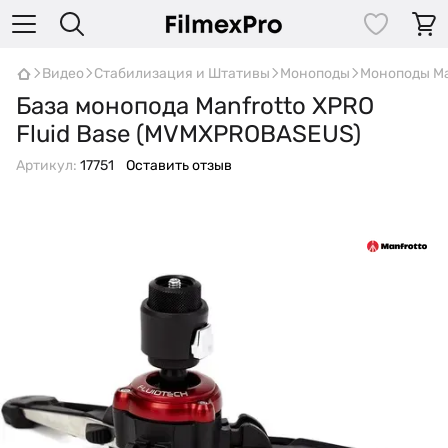
Видео
Стабилизация и Штативы
Моноподы
Моноподы Ma
База монопода Manfrotto XPRO
Fluid Base (MVMXPROBASEUS)
Артикул:
17751
Оставить отзыв