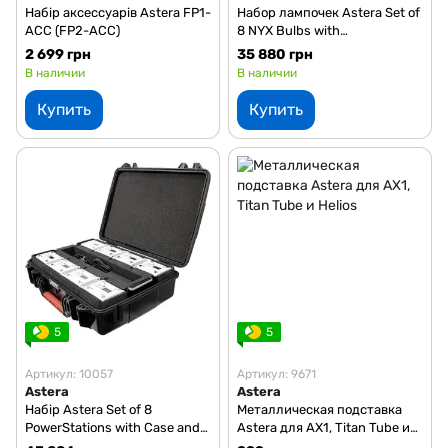
Набір аксессуарів Astera FP1-
Набор лампочек Astera Set of
ACC (FP2-ACC)
8 NYX Bulbs with
PowerStation, Case and
2 699 грн
35 880 грн
Accessories
В наличии
В наличии
Купить
Купить
5
5
Артикул: 10057
Артикул: 9671
Astera
Astera
Набір Astera Set of 8
Металлическая подставка
PowerStations with Case and
Astera для AX1, Titan Tube и
Accessories
Helios