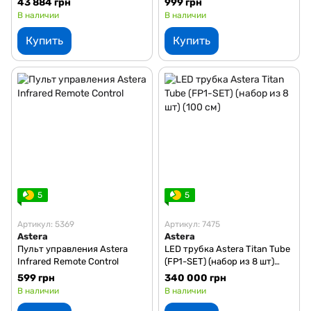
43 884 грн
999 грн
В наличии
В наличии
Купить
Купить
5
5
Артикул: 5369
Артикул: 7475
Astera
Astera
Пульт управления Astera
LED трубка Astera Titan Tube
Infrared Remote Control
(FP1-SET) (набор из 8 шт)
(100 см)
599 грн
340 000 грн
В наличии
В наличии