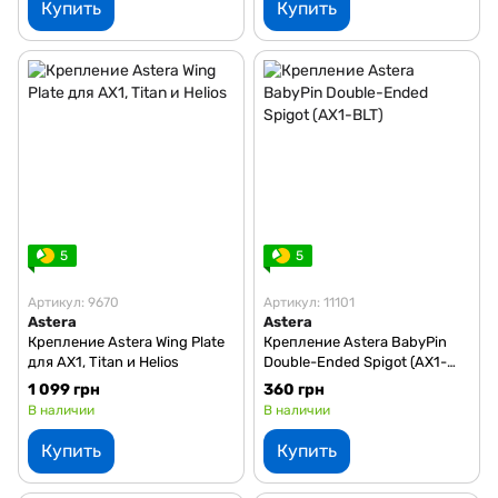
Купить
Купить
5
5
Артикул: 9670
Артикул: 11101
Astera
Astera
Крепление Astera Wing Plate
Крепление Astera BabyPin
для AX1, Titan и Helios
Double-Ended Spigot (AX1-
BLT)
1 099 грн
360 грн
В наличии
В наличии
Купить
Купить