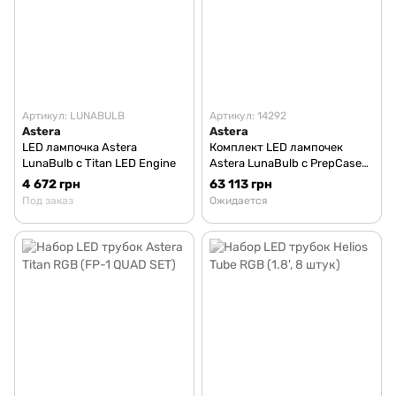
Артикул: LUNABULB
Артикул: 14292
Astera
Astera
LED лампочка Astera
Комплект LED лампочек
LunaBulb с Titan LED Engine
Astera LunaBulb с PrepCase
(8 штук)
4 672 грн
63 113 грн
Под заказ
Ожидается