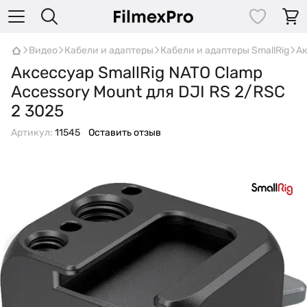
Видео
Кабели и адаптеры
Кабели и адаптеры SmallRig
Ак
Аксессуар SmallRig NATO Clamp
Accessory Mount для DJI RS 2/RSC
2 3025
Артикул:
11545
Оставить отзыв