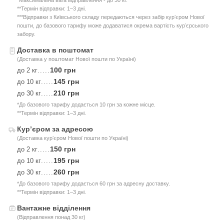
**Термін відправки: 1–3 дні.
***Відправки з Київського складу передаються через забір курʼєром Нової
пошти, до базового тарифу може додаватися окрема вартість курʼєрського
забору.
Доставка в поштомат
(Доставка у поштомат Нової пошти по Україні)
100 грн
до 2 кг
.....
145 грн
до 10 кг
.....
210 грн
до 30 кг
.....
*До базового тарифу додається 10 грн за кожне місце.
**Термін відправки: 1–3 дні.
Курʼєром за адресою
(Доставка курʼєром Нової пошти по Україні)
150 грн
до 2 кг
.....
195 грн
до 10 кг
.....
260 грн
до 30 кг
.....
*До базового тарифу додається 60 грн за адресну доставку.
**Термін відправки: 1–3 дні.
Вантажне відділення
(Відправлення понад 30 кг)