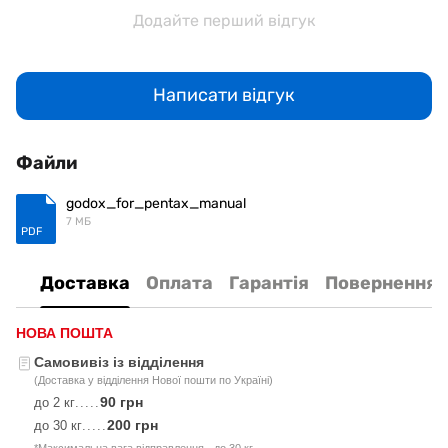
Додайте перший відгук
Написати відгук
Файли
godox_for_pentax_manual
7 МБ
PDF
Доставка
Оплата
Гарантія
Повернення
НОВА ПОШТА
Самовивіз із відділення
(Доставка у відділення Нової пошти по Україні)
90 грн
до 2 кг
.....
200 грн
до 30 кг
.....
*Максимальна вага відправлення - до 30 кг.