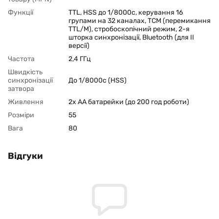
Функції
TTL, HSS до 1/8000с, керування 16
групами на 32 каналах, TCM (перемикання
TTL/M), стробоскопічний режим, 2-я
шторка синхронізації, Bluetooth (для II
версії)
Частота
2,4 ГГц
Швидкість
синхронізації
До 1/8000с (HSS)
затвора
Живлення
2x AA батарейки (до 200 год роботи)
Розміри
55
Вага
80
Відгуки