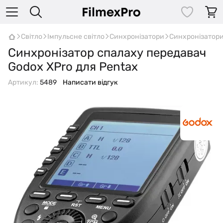
Світло
Імпульсне світло
Синхронізатори
Синхронізатор
Синхронізатор спалаху передавач
Godox XPro для Pentax
Артикул:
5489
Написати відгук