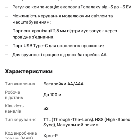
Регулює компенсацію експозиції спалаху від -3 до +3 EV
Можливість керування моделюючим світлом та
масштабуванням;
Порт синхронізації 2,5 мм підтримує запуск через
провідне з’єднання;
Порт USB Type-C для оновлення прошивки;
Для зручності працює від двох батарейок АА.
Характеристики
Тип живлення
Батарейки АА/ААА
Робоча
До 100 м
відстань
Кількість
32
каналів
Тип керування
TTL (Through-The-Lens)
,
HSS (High-Speed
Sync)
,
Мануальний режим
Код виробника
Xpro-P
товару (MPN)