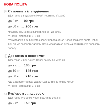
НОВА ПОШТА
Самовивіз із відділення
(Доставка у відділення Нової пошти по Україні)
90 грн
до 2 кг
.....
200 грн
до 30 кг
.....
*Максимальна вага відправлення - до 30 кг.
**Термін відправки: 1–3 дні.
***Відправки з Київського складу передаються через забір курʼєром Нової
пошти, до базового тарифу може додаватися окрема вартість курʼєрського
забору.
Доставка в поштомат
(Доставка у поштомат Нової пошти по Україні)
100 грн
до 2 кг
.....
145 грн
до 10 кг
.....
210 грн
до 30 кг
.....
*До базового тарифу додається 10 грн за кожне місце.
**Термін відправки: 1–3 дні.
Курʼєром за адресою
(Доставка курʼєром Нової пошти по Україні)
150 грн
до 2 кг
.....