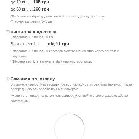
195 грн
до 10 кг
.....
260 грн
до 30 кг
.....
*До базового тарифу додається 60 грн за адресну доставку.
**Термін відправки: 1–3 дні.
Вантажне відділення
(Відправлення понад 30 кг)
від 11 грн
Вартість за 1 кг
.....
*Відправлення понад 30 кг оформлюються виключно через вантажне
відділення.
**Кінцева вартість залежить від напрямку доставки.
Самовивіз зі складу
Ви можете самостійно забрати товар зі складу за умови його наявності та за
попередньою домовленістю з менеджером.
*Наявність товару та деталі самовивозу уточнюйте в месенджерах або за
телефоном.