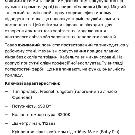
м’якими краями та широким діапазоном фокусування від
вузького променя (spot) до широкої заливки (flood). Міцний
та легкий алюмінієвий корпус сприяє ефективному
відведенню тепла, що подовжує термін служби лампи та
компонентів. Цей світильник ідеально підходить для
створення акцентного освітлення, моделювання
контрового світла або заповнення невеликих локацій.
Товар
вживаний
, повністю протестований та знаходиться у
робочому стані. Механізм фокусування працює плавно,
лінза без сколів та тріщин. Кабель та вимикач справні. На
корпусі присутні сліди професійної експлуатації у вигляді
потертостей фарби, що не впливають на функціональність
приладу.
Ключові характеристики:
Тип приладу: Fresnel Tungsten (галогенний з лінзою
Френеля)
Потужність: 650 Вт
Колірна температура: 3200K
Діаметр лінзи: 112 мм
Кріплення: ліра з роз’ємом під стійку 16 мм (Baby Pin)