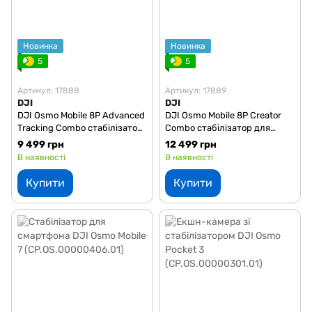
Новинка
Новинка
5
5
Артикул: 17888
Артикул: 17889
DJI
DJI
DJI Osmo Mobile 8P Advanced
DJI Osmo Mobile 8P Creator
Tracking Combo стабілізатор
Combo стабілізатор для
для смартфона
смартфона
9 499 грн
12 499 грн
В наявності
В наявності
Купити
Купити