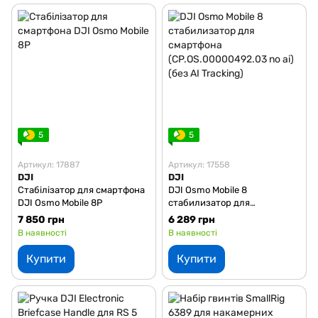
5
5
Артикул: 17887
Артикул: 17558
DJI
DJI
Стабілізатор для смартфона
DJI Osmo Mobile 8
DJI Osmo Mobile 8P
стабилизатор для
смартфона
7 850 грн
6 289 грн
(CP.OS.00000492.03 no ai)
В наявності
В наявності
(без AI Tracking)
Купити
Купити