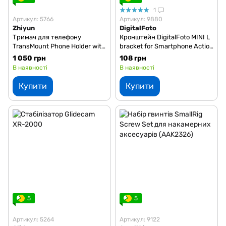
1
Артикул: 5766
Артикул: 9880
Zhiyun
DigitalFoto
Тримач для телефону
Кронштейн DigitalFoto MINI L
TransMount Phone Holder with
bracket for Smartphone Action
Crown Gear (EX1E01)
Camera DSLR Camera Gimbal
1 050 грн
108 грн
Smooth4 SmoothQ
В наявності
В наявності
Купити
Купити
5
5
Артикул: 5264
Артикул: 9122