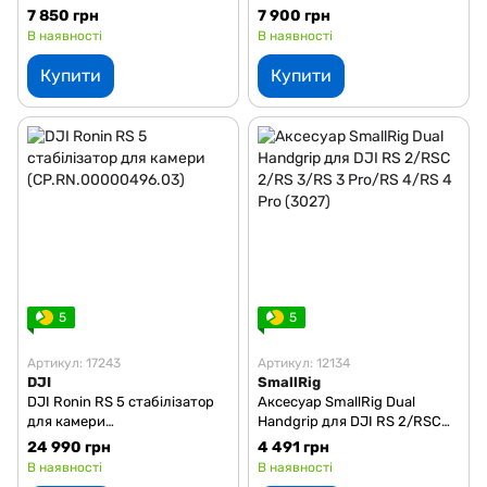
для смартфона
(4280mAh) (TB50)
7 850 грн
7 900 грн
(CP.OS.00000492.03)
В наявності
В наявності
Купити
Купити
5
5
Артикул: 17243
Артикул: 12134
DJI
SmallRig
DJI Ronin RS 5 стабілізатор
Аксесуар SmallRig Dual
для камери
Handgrip для DJI RS 2/RSC
(CP.RN.00000496.03)
2/RS 3/RS 3 Pro/RS 4/RS 4
24 990 грн
4 491 грн
Pro (3027)
В наявності
В наявності