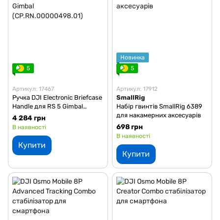
Новинка
5
5
Артикул: 17467
Артикул: 17912
Ручка DJI Electronic Briefcase
SmallRig
Handle для RS 5 Gimbal
Набір гвинтів SmallRig 6389
(CP.RN.00000498.01)
для накамерних аксесуарів
4 284 грн
698 грн
В наявності
В наявності
Купити
Купити