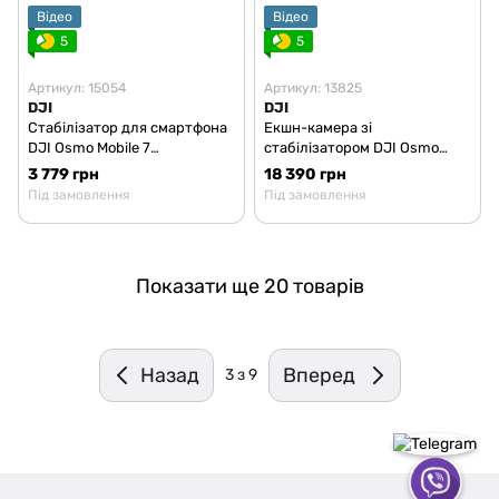
Відео
Відео
5
5
Артикул: 15054
Артикул: 13825
DJI
DJI
Стабілізатор для смартфона
Екшн-камера зі
DJI Osmo Mobile 7
стабілізатором DJI Osmo
(CP.OS.00000406.01)
Pocket 3 (CP.OS.00000301.01)
3 779 грн
18 390 грн
Під замовлення
Під замовлення
Показати ще 20 товарів
Назад
Вперед
3
з 9