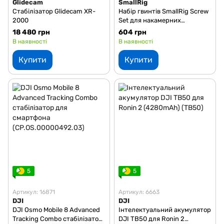
Glidecam
SmallRig
Стабілізатор Glidecam XR-
Набір гвинтів SmallRig Screw
2000
Set для накамерних
аксесуарів (AAK2326)
18 480 грн
604 грн
В наявності
В наявності
Купити
Купити
5
5
Артикул: 16871
Артикул: 6663
DJI
DJI
DJI Osmo Mobile 8 Advanced
Інтелектуальний акумулятор
Tracking Combo стабілізатор
DJI TB50 для Ronin 2