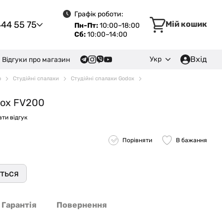
Графік роботи:
444 55 75
Мій кошик
Пн-Пт:
10:00–18:00
Сб:
10:00–14:00
Вхід
Укр
Відгуки про магазин
о
Студійні спалахи
Студійні спалахи Godox
dox FV200
ти відгук
Порівняти
В бажання
иться
Гарантія
Повернення