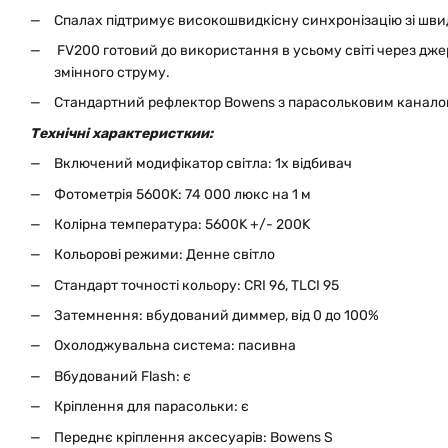
Спалах підтримує високошвидкісну синхронізацію зі шви
FV200 готовий до використання в усьому світі через дже
змінного струму.
Стандартний рефлектор Bowens з парасольковим канало
Технічні характеристкии:
Включений модифікатор світла: 1x відбивач
Фотометрія 5600K: 74 000 люкс на 1 м
Колірна температура: 5600K +/- 200K
Кольорові режими: Денне світло
Стандарт точності кольору: CRI 96, TLCI 95
Затемнення: вбудований диммер, від 0 до 100%
Охолоджувальна система: пасивна
Вбудований Flash: є
Кріплення для парасольки: є
Переднє кріплення аксесуарів: Bowens S