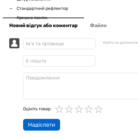
Стандартний рефлектор
Кришка лампи.
Новий відгук або коментар
Файли
Увійти за допомого
Оцініть товар
Надіслати