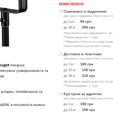
НОВА ПОШТА
Самовивіз із відділення
(Доставка у відділення Нової пошти по
90 грн
до 2 кг
.....
200 грн
до 30 кг
.....
*Максимальна вага відправлення - до 3
**Термін відправки: 1–3 дні.
***Відправки з Київського складу пер
окрема вартість курʼєрського забору.
Доставка в поштомат
(Доставка у поштомат Нової пошти по 
100 грн
до 2 кг
.....
Light
поєднує
145 грн
до 10 кг
.....
зпечуючи універсальність та
210 грн
до 30 кг
.....
ів.
*До базового тарифу додається 10 грн
**Термін відправки: 1–3 дні.
ї шторму, телебачення та
Курʼєром за адресою
(Доставка курʼєром Нової пошти по Ук
150 грн
до 2 кг
.....
5600K, а потужність можна
195 грн
до 10 кг
.....