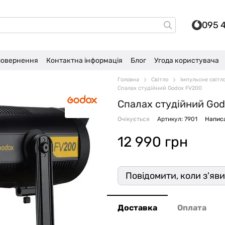
095 
 повернення
Контактна інформація
Блог
Угода користувача
Головна
Світло
Імпульсне світл
Спалах студійний Godox FV200
Спалах студійний Go
Очікується
Артикул: 7901
Написа
12 990 грн
Повідомити, коли з'яв
Доставка
Оплата