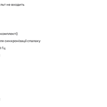
льт не входить
комплекті)
 для синхронізації спалаху
0 Гц
C
t