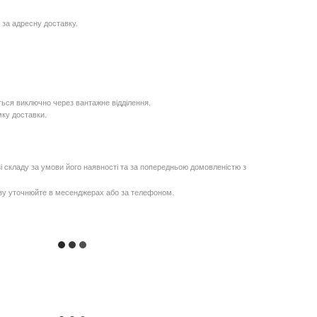
 за адресну доставку.
ься виключно через вантажне відділення.
мку доставки.
і складу за умови його наявності та за попередньою домовленістю з
озу уточнюйте в месенджерах або за телефоном.