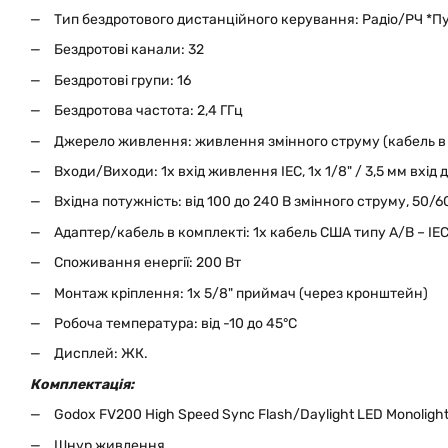
Тип бездротового дистанційного керування: Радіо/РЧ *Пу
Бездротові канали: 32
Бездротові групи: 16
Бездротова частота: 2,4 ГГц
Джерело живлення: живлення змінного струму (кабель в 
Входи/Виходи: 1х вхід живлення IEC, 1x 1/8" / 3,5 мм вхід
Вхідна потужність: від 100 до 240 В змінного струму, 50/6
Адаптер/кабель в комплекті: 1х кабель США типу A/B – IE
Споживання енергії: 200 Вт
Монтаж кріплення: 1x 5/8" приймач (через кронштейн)
Робоча температура: від -10 до 45°C
Дисплей: ЖК.
Комплектація:
Godox FV200 High Speed ​​Sync Flash/Daylight LED Monoligh
Шнур живлення