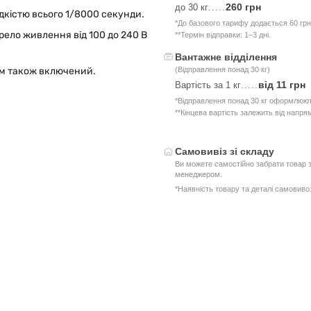
260 грн
до 30 кг
.....
дкістю всього 1/8000 секунди.
*До базового тарифу додається 60 грн
рело живлення від 100 до 240 В
**Термін відправки: 1–3 дні.
Вантажне відділення
(Відправлення понад 30 кг)
м також включений.
від 11 грн
Вартість за 1 кг
.....
*Відправлення понад 30 кг оформлюют
**Кінцева вартість залежить від напря
Самовивіз зі складу
Ви можете самостійно забрати товар з
менеджером.
*Наявність товару та деталі самовив