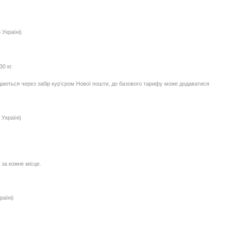
 Україні)
0 кг.
едаються через забір курʼєром Нової пошти, до базового тарифу може додаватися
Україні)
 за кожне місце.
раїні)