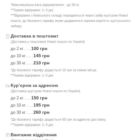
*Максимальна вага відправлення - до 30 кг.
**Термін відправки: 1–3 дні.
***Відправки з Київського складу передаються через забір курʼєром Нової
пошти, до базового тарифу може додаватися окрема вартість курʼєрського
забору.
Доставка в поштомат
(Доставка у поштомат Нової пошти по Україні)
100 грн
до 2 кг
.....
145 грн
до 10 кг
.....
210 грн
до 30 кг
.....
*До базового тарифу додається 10 грн за кожне місце.
**Термін відправки: 1–3 дні.
Курʼєром за адресою
(Доставка курʼєром Нової пошти по Україні)
150 грн
до 2 кг
.....
195 грн
до 10 кг
.....
260 грн
до 30 кг
.....
*До базового тарифу додається 60 грн за адресну доставку.
**Термін відправки: 1–3 дні.
Вантажне відділення