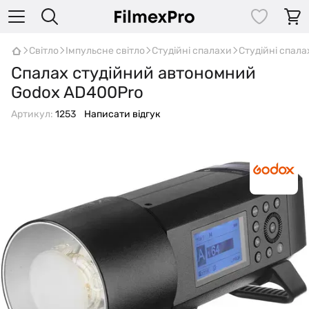
Світло
Імпульсне світло
Студійні спалахи
Студійні спал
Спалах студійний автономний
Godox AD400Pro
Артикул:
1253
Написати відгук