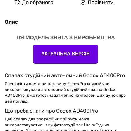
До обраного
Порівняти
Опис
ЦЯ МОДЕЛЬ ЗНЯТА З ВИРОБНИЦТВА
АКТУАЛЬНА ВЕРСІЯ
Спалах студійний автономний Godox AD400Pro
Спеціалісти команди магазину FilmexPro деякий час
використовували автономний студійний спалах Godox
AD400Pro і вже готові надати опис найголовніших думок про
цей прилад.
Що треба знати про Godox AD400Pro
Цей спалах для професійних зйомок може
використовуватись як у фотостудії, так і на виїздних
проєктах. Для цього модель має акумулятор з місткістю