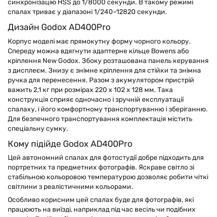
синхронізацію HSS до 1/8000 секунди. В такому режимі
спалах триває у діапазоні 1/240–12820 секунди.
Дизайн Godox AD400Pro
Корпус моделі має прямокутну форму чорного кольору.
Спереду можна вдягнути адаптерне кільце Bowens або
кріплення New Godox. Збоку розташована панель керування
з дисплеєм. Знизу є знімне кріплення для стійки та знімна
ручка для перенесення. Разом з акумулятором пристрій
важить 2,1 кг при розмірах 220 х 102 х 128 мм. Така
конструкція сприяє одночасно і зручній експлуатації
спалаху, і його комфортному транспортуванню і зберіганню.
Для безпечного транспортування комплектація містить
спеціальну сумку.
Кому підійде Godox AD400Pro
Цей автономний спалах для фотостудії добре підходить для
портретних та предметних фотографів. Яскраве світло зі
стабільною кольоровою температурою дозволяє робити чіткі
світлини з реалістичними кольорами.
Особливо корисним цей спалах буде для фотографів, які
працюють на виїзді, наприклад під час весіль чи подібних