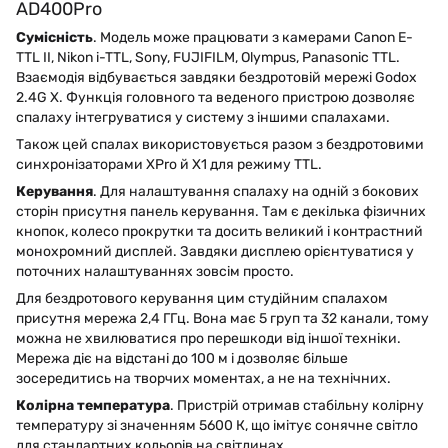
AD400Pro
Сумісність
. Модель може працювати з камерами Canon E-
TTL II, Nikon i-TTL, Sony, FUJIFILM, Olympus, Panasonic TTL.
Взаємодія відбувається завдяки бездротовій мережі Godox
2.4G X. Функція головного та веденого пристрою дозволяє
спалаху інтегруватися у систему з іншими спалахами.
Також цей спалах використовується разом з бездротовими
синхронізаторами XPro й X1 для режиму TTL.
Керування
. Для налаштування спалаху на одній з бокових
сторін присутня панель керування. Там є декілька фізичних
кнопок, колесо прокрутки та досить великий і контрастний
монохромний дисплей. Завдяки дисплею орієнтуватися у
поточних налаштуваннях зовсім просто.
Для бездротового керування цим студійним спалахом
присутня мережа 2,4 ГГц. Вона має 5 груп та 32 канали, тому
можна не хвилюватися про перешкоди від іншої техніки.
Мережа діє на відстані до 100 м і дозволяє більше
зосередитись на творчих моментах, а не на технічних.
Колірна температура
. Пристрій отримав стабільну колірну
температуру зі значенням
5600 К, що імітує сонячне світло
для стандартних кольорів на світлинах.