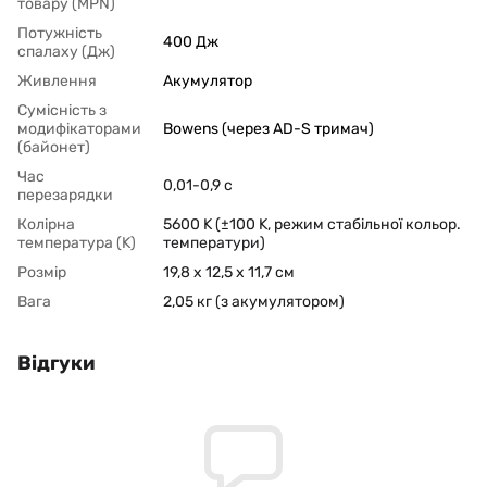
товару (MPN)
Потужність
400 Дж
спалаху (Дж)
Живлення
Акумулятор
Сумісність з
модифікаторами
Bowens (через AD-S тримач)
(байонет)
Час
0,01-0,9 с
перезарядки
Колірна
5600 K (±100 K, режим стабільної кольор.
температура (K)
температури)
Розмір
19,8 x 12,5 x 11,7 см
Вага
2,05 кг (з акумулятором)
Відгуки