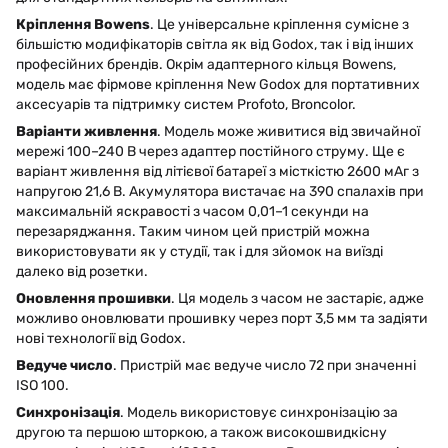
Кріплення Bowens
. Це універсальне кріплення сумісне з
більшістю модифікаторів світла як від Godox, так і від інших
професійних брендів. Окрім адаптерного кільця Bowens,
модель має фірмове кріплення New Godox для портативних
аксесуарів та підтримку систем Profoto, Broncolor.
Варіанти живлення
. Модель може живитися від звичайної
мережі 100–240 В через адаптер постійного струму. Ще є
варіант живлення від літієвої батареї з місткістю 2600 мАг з
напругою 21,6 В. Акумулятора вистачає на 390 спалахів при
максимальній яскравості з часом 0,01–1 секунди на
перезаряджання. Таким чином цей пристрій можна
використовувати як у студії, так і для зйомок на виїзді
далеко від розетки.
Оновлення прошивки
. Ця модель з часом не застаріє, адже
можливо оновлювати прошивку через порт 3,5 мм та задіяти
нові технології від Godox.
Ведуче число
. Пристрій має ведуче число 72 при значенні
ISO 100.
Синхронізація
. Модель використовує синхронізацію за
другою та першою шторкою, а також високошвидкісну