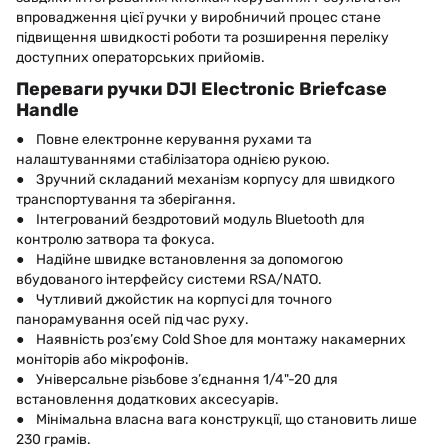
впровадження цієї ручки у виробничий процес стане
підвищення швидкості роботи та розширення переліку
доступних операторських прийомів.
Переваги ручки DJI Electronic Briefcase
Handle
● Повне електронне керування рухами та
налаштуваннями стабілізатора однією рукою.
● Зручний складаний механізм корпусу для швидкого
транспортування та зберігання.
● Інтегрований бездротовий модуль Bluetooth для
контролю затвора та фокуса.
● Надійне швидке встановлення за допомогою
вбудованого інтерфейсу системи RSA/NATO.
● Чутливий джойстик на корпусі для точного
панорамування осей під час руху.
● Наявність роз’єму Cold Shoe для монтажу накамерних
моніторів або мікрофонів.
● Універсальне різьбове з’єднання 1/4"-20 для
встановлення додаткових аксесуарів.
● Мінімальна власна вага конструкції, що становить лише
230 грамів.