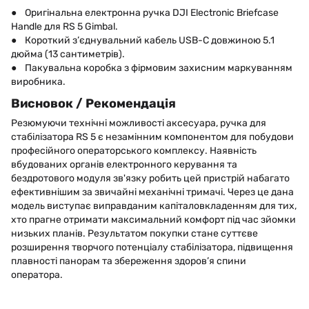
● Оригінальна електронна ручка DJI Electronic Briefcase
Handle для RS 5 Gimbal.
● Короткий з’єднувальний кабель USB-C довжиною 5.1
дюйма (13 сантиметрів).
● Пакувальна коробка з фірмовим захисним маркуванням
виробника.
Висновок / Рекомендація
Резюмуючи технічні можливості аксесуара, ручка для
стабілізатора RS 5 є незамінним компонентом для побудови
професійного операторського комплексу. Наявність
вбудованих органів електронного керування та
бездротового модуля зв'язку робить цей пристрій набагато
ефективнішим за звичайні механічні тримачі. Через це дана
модель виступає виправданим капіталовкладенням для тих,
хто прагне отримати максимальний комфорт під час зйомки
низьких планів. Результатом покупки стане суттєве
розширення творчого потенціалу стабілізатора, підвищення
плавності панорам та збереження здоров’я спини
оператора.