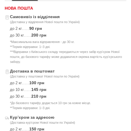
НОВА ПОШТА
Самовивіз із відділення
(Доставка у відділення Нової пошти по Україні)
90 грн
до 2 кг
.....
200 грн
до 30 кг
.....
*Максимальна вага відправлення - до 30 кг.
**Термін відправки: 1–3 дні.
***Відправки з Київського складу передаються через забір курʼєром Нової
пошти, до базового тарифу може додаватися окрема вартість курʼєрського
забору.
Доставка в поштомат
(Доставка у поштомат Нової пошти по Україні)
100 грн
до 2 кг
.....
145 грн
до 10 кг
.....
210 грн
до 30 кг
.....
*До базового тарифу додається 10 грн за кожне місце.
**Термін відправки: 1–3 дні.
Курʼєром за адресою
(Доставка курʼєром Нової пошти по Україні)
150 грн
до 2 кг
.....