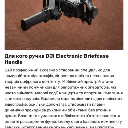
Для кого ручка DJI Electronic Briefcase
Handle
Цей професійний аксесуар створений спеціально для
комерційних відеографів, кінооператорів та незалежних
творців цифрового контенту. Мобільний пристрій стане
незамінним помічником для репортажних операторів, які
часто знімають масові події, концерти та спортивні змагання
з нижніх ракурсів. Водночас модель підходить для весільних
відеографів, оскільки допомагає створювати плавні
динамічні проходи за рухомими об’єктами без втоми в
руках. Власники сучасних стабілізаторів п’ятого покоління
оцінять розширення функціоналу свого базового комплекту
завдяки інтегрованим кнопкам керування. Результатом