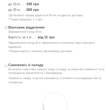
195 грн
до 10 кг
.....
260 грн
до 30 кг
.....
*До базового тарифу додається 60 грн за адресну доставку.
**Термін відправки: 1–3 дні.
Вантажне відділення
(Відправлення понад 30 кг)
від 11 грн
Вартість за 1 кг
.....
*Відправлення понад 30 кг оформлюються виключно через вантажне
відділення.
**Кінцева вартість залежить від напрямку доставки.
Самовивіз зі складу
Ви можете самостійно забрати товар зі складу за умови його наявності та за
попередньою домовленістю з менеджером.
*Наявність товару та деталі самовивозу уточнюйте в месенджерах або за
телефоном.