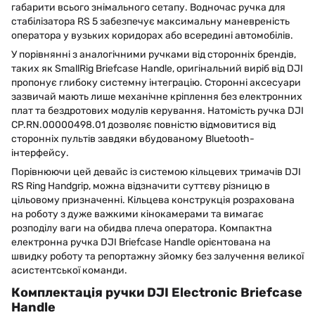
габарити всього знімального сетапу. Водночас ручка для
стабілізатора RS 5 забезпечує максимальну маневреність
оператора у вузьких коридорах або всередині автомобілів.
У порівнянні з аналогічними ручками від сторонніх брендів,
таких як SmallRig Briefcase Handle, оригінальний виріб від DJI
пропонує глибоку системну інтеграцію. Сторонні аксесуари
зазвичай мають лише механічне кріплення без електронних
плат та бездротових модулів керування. Натомість ручка DJI
CP.RN.00000498.01 дозволяє повністю відмовитися від
сторонніх пультів завдяки вбудованому Bluetooth-
інтерфейсу.
Порівнюючи цей девайс із системою кільцевих тримачів DJI
RS Ring Handgrip, можна відзначити суттєву різницю в
цільовому призначенні. Кільцева конструкція розрахована
на роботу з дуже важкими кінокамерами та вимагає
розподілу ваги на обидва плеча оператора. Компактна
електронна ручка DJI Briefcase Handle орієнтована на
швидку роботу та репортажну зйомку без залучення великої
асистентської команди.
Комплектація ручки DJI Electronic Briefcase
Handle