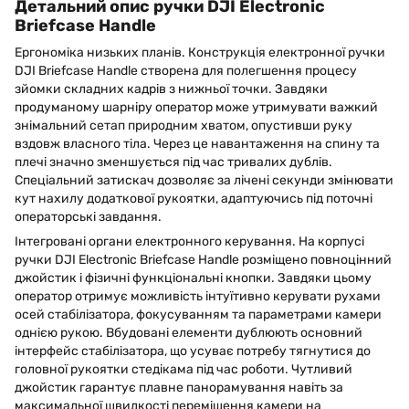
Детальний опис ручки DJI Electronic
Briefcase Handle
Ергономіка низьких планів. Конструкція електронної ручки
DJI Briefcase Handle створена для полегшення процесу
зйомки складних кадрів з нижньої точки. Завдяки
продуманому шарніру оператор може утримувати важкий
знімальний сетап природним хватом, опустивши руку
вздовж власного тіла. Через це навантаження на спину та
плечі значно зменшується під час тривалих дублів.
Спеціальний затискач дозволяє за лічені секунди змінювати
кут нахилу додаткової рукоятки, адаптуючись під поточні
операторські завдання.
Інтегровані органи електронного керування. На корпусі
ручки DJI Electronic Briefcase Handle розміщено повноцінний
джойстик і фізичні функціональні кнопки. Завдяки цьому
оператор отримує можливість інтуїтивно керувати рухами
осей стабілізатора, фокусуванням та параметрами камери
однією рукою. Вбудовані елементи дублюють основний
інтерфейс стабілізатора, що усуває потребу тягнутися до
головної рукоятки стедікама під час роботи. Чутливий
джойстик гарантує плавне панорамування навіть за
максимальної швидкості переміщення камери на