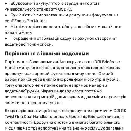
● Вбудований акумулятор із зарядним портом
універсального стандарту USB-C.
● Сумісність із високоточними двигунами фокусування
серії Focus Pro Motor.
● Міцні матеріали основи, стійкі до постійних механічних
навантажень.
● Покращення стабілізації кадру за рахунок створення
додаткової точки опори.
Порівняння з іншими моделями
Порівняно з базовою механічною рукояткою DJI Briefcase
Handle минулого покоління, оновлена електронна модель
пропонує розширений функціонал керування. Старий
варіант виконував виключно роль фізичного утримувача,
тому оператор не міг змінювати напрямок камери з
додаткової ручки. Через це доводилося постійно
перехоплювати пристрій двома руками для зміни параметрів
зйомки на головному екрані.
Якщо порівнювати цей гаджет із дворучним тримачем DJI RS
Twist Grip Dual Handle, то модель Electronic Briefcase виграє в
компактності. Дворучна система вимагає багато вільного
місця під час транспортування та значно збільшує загальні