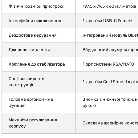
Фізичні розміри пристрою
197.5 x 79.5 x 60 міліметрів
Інтерфейси підключення
1 х роз'єм USB-C Female
Бездротове керування
Інтегрований модуль Blue
Джерело живлення
Вбудований акумуляторн
Кріплення до стабілізатора
Порт системи RSA/NATO
Опції розширення
1 х роз'єм Cold Shoe, 1 х р
конструкції
Головна ергономічна
Зйомка з нижньої точки, 
функція
рукою
Механізм регулювання
Складана шарнірна конст
корпусу