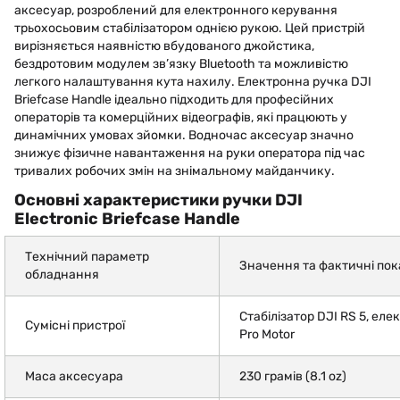
аксесуар, розроблений для електронного керування
трьохосьовим стабілізатором однією рукою. Цей пристрій
вирізняється наявністю вбудованого джойстика,
бездротовим модулем зв’язку Bluetooth та можливістю
легкого налаштування кута нахилу. Електронна ручка DJI
Briefcase Handle ідеально підходить для професійних
операторів та комерційних відеографів, які працюють у
динамічних умовах зйомки. Водночас аксесуар значно
знижує фізичне навантаження на руки оператора під час
тривалих робочих змін на знімальному майданчику.
Основні характеристики ручки DJI
Electronic Briefcase Handle
Технічний параметр
Значення та фактичні по
обладнання
Стабілізатор DJI RS 5, ел
Сумісні пристрої
Pro Motor
Маса аксесуара
230 грамів (8.1 oz)