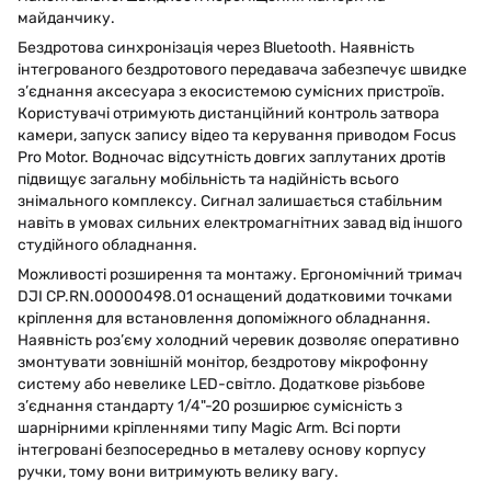
майданчику.
Бездротова синхронізація через Bluetooth. Наявність
інтегрованого бездротового передавача забезпечує швидке
з’єднання аксесуара з екосистемою сумісних пристроїв.
Користувачі отримують дистанційний контроль затвора
камери, запуск запису відео та керування приводом Focus
Pro Motor. Водночас відсутність довгих заплутаних дротів
підвищує загальну мобільність та надійність всього
знімального комплексу. Сигнал залишається стабільним
навіть в умовах сильних електромагнітних завад від іншого
студійного обладнання.
Можливості розширення та монтажу. Ергономічний тримач
DJI CP.RN.00000498.01 оснащений додатковими точками
кріплення для встановлення допоміжного обладнання.
Наявність роз’єму холодний черевик дозволяє оперативно
змонтувати зовнішній монітор, бездротову мікрофонну
систему або невелике LED-світло. Додаткове різьбове
з’єднання стандарту 1/4"-20 розширює сумісність з
шарнірними кріпленнями типу Magic Arm. Всі порти
інтегровані безпосередньо в металеву основу корпусу
ручки, тому вони витримують велику вагу.