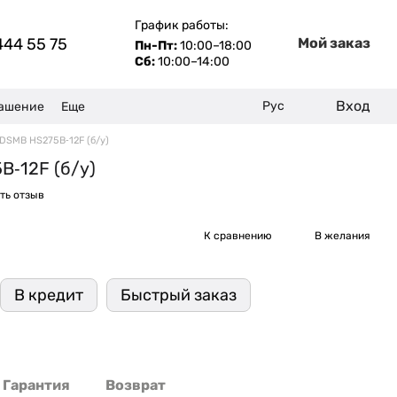
График работы:
444 55 75
Мой заказ
Пн-Пт:
10:00–18:00
Сб:
10:00–14:00
Вход
Рус
лашение
Еще
DSMB HS275B‑12F (б/у)
B‑12F (б/у)
ть отзыв
К сравнению
В желания
В кредит
Быстрый заказ
Гарантия
Возврат