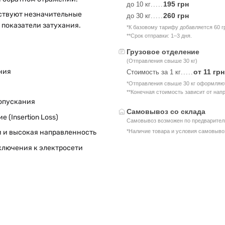
195 грн
до 10 кг
.....
тствуют незначительные
260 грн
до 30 кг
.....
 показатели затухания.
*К базовому тарифу добавляется 60 г
**Срок отправки: 1–3 дня.
Грузовое отделение
(Отправления свыше 30 кг)
ния
от 11 грн
Стоимость за 1 кг
.....
*Отправления свыше 30 кг оформляют
**Конечная стоимость зависит от нап
ропускания
Самовывоз со склада
(Insertion Loss)
Самовывоз возможен по предваритель
*Наличие товара и условия самовыво
м и высокая направленность
ключения к электросети