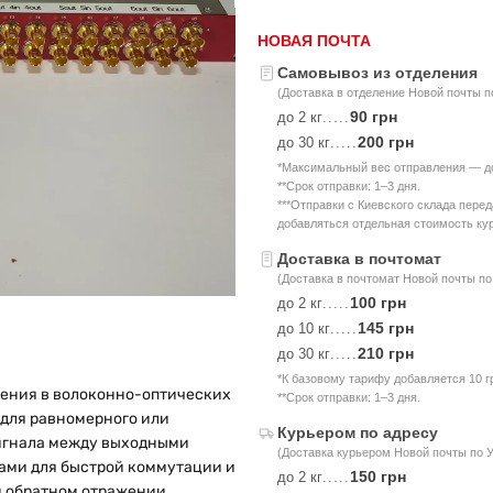
НОВАЯ ПОЧТА
Самовывоз из отделения
(Доставка в отделение Новой почты п
90 грн
до 2 кг
.....
200 грн
до 30 кг
.....
*Максимальный вес отправления — до 
**Срок отправки: 1–3 дня.
***Отправки с Киевского склада пере
добавляться отдельная стоимость кур
Доставка в почтомат
(Доставка в почтомат Новой почты по
100 грн
до 2 кг
.....
145 грн
до 10 кг
.....
210 грн
до 30 кг
.....
*К базовому тарифу добавляется 10 г
нения в волоконно-оптических
**Срок отправки: 1–3 дня.
 для равномерного или
Курьером по адресу
игнала между выходными
(Доставка курьером Новой почты по 
ами для быстрой коммутации и
150 грн
до 2 кг
.....
 обратном отражении.