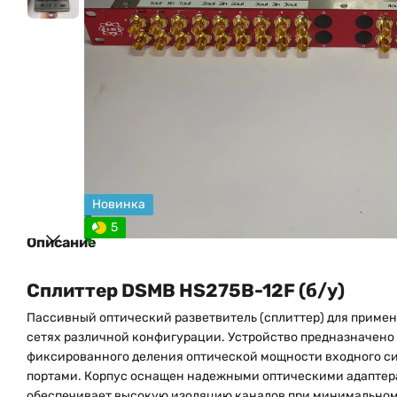
Новинка
5
Описание
Сплиттер DSMB HS275B-12F (б/у)
Пассивный оптический разветвитель (сплиттер) для приме
сетях различной конфигурации. Устройство предназначено
фиксированного деления оптической мощности входного с
портами. Корпус оснащен надежными оптическими адаптер
обеспечивает высокую изоляцию каналов при минимальном