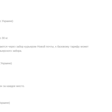
о Украине)
30 кг.
даются через забор курьером Новой почты, к базовому тарифу может
ьерского забора.
 Украине)
рн за каждое место.
Украине)