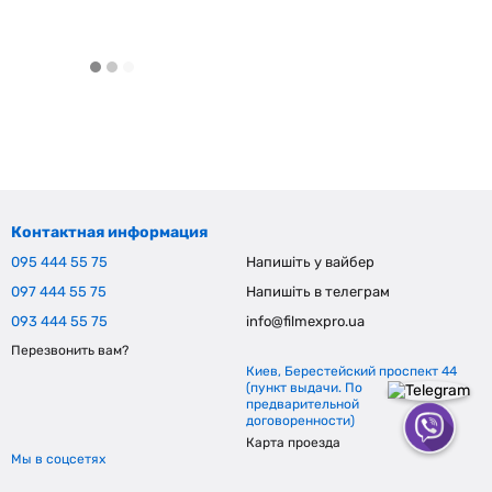
Контактная информация
095 444 55 75
Напишіть у вайбер
097 444 55 75
Напишіть в телеграм
093 444 55 75
info@filmexpro.ua
Перезвонить вам?
Киев, Берестейский проспект 44
(пункт выдачи. По
предварительной
договоренности)
Карта проезда
Мы в соцсетях