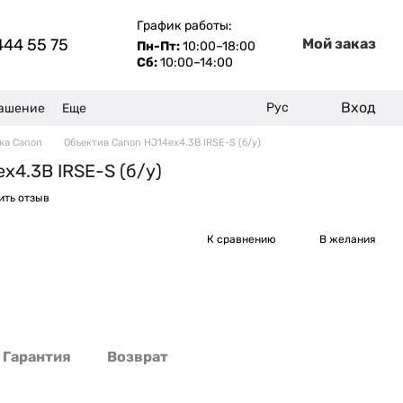
График работы:
444 55 75
Мой заказ
Пн-Пт:
10:00–18:00
Сб:
10:00–14:00
Вход
Рус
лашение
Еще
жа Canon
Объектив Canon HJ14ex4.3B IRSE-S (б/у)
x4.3B IRSE-S (б/у)
ить отзыв
е
К сравнению
В желания
Гарантия
Возврат