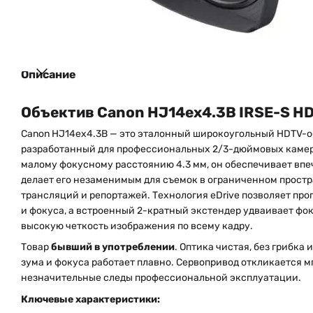
Описание
Объектив Canon HJ14ex4.3B IRSE-S HD
Canon HJ14ex4.3B — это эталонный широкоугольный HDTV-о
разработанный для профессиональных 2/3-дюймовых камер
малому фокусному расстоянию 4.3 мм, он обеспечивает впе
делает его незаменимым для съемок в ограниченном простр
трансляций и репортажей. Технология eDrive позволяет пр
и фокуса, а встроенный 2-кратный экстендер удваивает фо
высокую четкость изображения по всему кадру.
Товар
бывший в употреблении
. Оптика чистая, без грибка
зума и фокуса работает плавно. Сервопривод откликается 
незначительные следы профессиональной эксплуатации.
Ключевые характеристики: