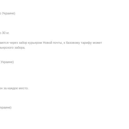
о Украине)
30 кг.
даются через забор курьером Новой почты, к базовому тарифу может
ьерского забора.
 Украине)
рн за каждое место.
Украине)