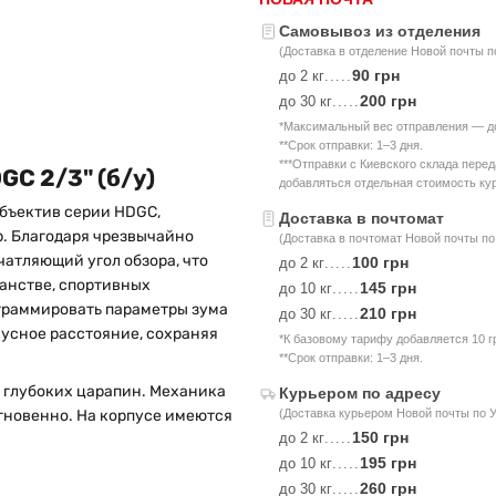
Самовывоз из отделения
(Доставка в отделение Новой почты п
90 грн
до 2 кг
.....
200 грн
до 30 кг
.....
*Максимальный вес отправления — до 
**Срок отправки: 1–3 дня.
***Отправки с Киевского склада пере
GC 2/3" (б/у)
добавляться отдельная стоимость кур
бъектив серии HDGC,
Доставка в почтомат
. Благодаря чрезвычайно
(Доставка в почтомат Новой почты по
чатляющий угол обзора, что
100 грн
до 2 кг
.....
анстве, спортивных
145 грн
до 10 кг
.....
ограммировать параметры зума
210 грн
до 30 кг
.....
кусное расстояние, сохраняя
*К базовому тарифу добавляется 10 г
**Срок отправки: 1–3 дня.
 и глубоких царапин. Механика
Курьером по адресу
(Доставка курьером Новой почты по 
мгновенно. На корпусе имеются
150 грн
до 2 кг
.....
195 грн
до 10 кг
.....
260 грн
до 30 кг
.....