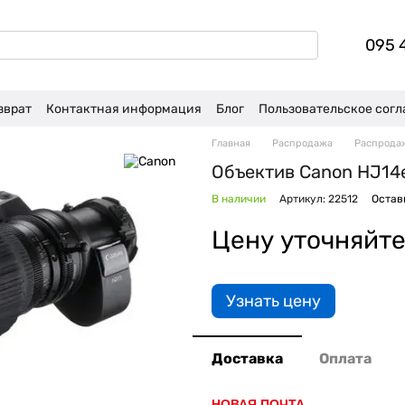
095 
зврат
Контактная информация
Блог
Пользовательское сог
Главная
Распродажа
Распрода
Объектив Canon HJ14e
В наличии
Артикул: 22512
Остав
Цену уточняйт
Узнать цену
Доставка
Оплата
НОВАЯ ПОЧТА