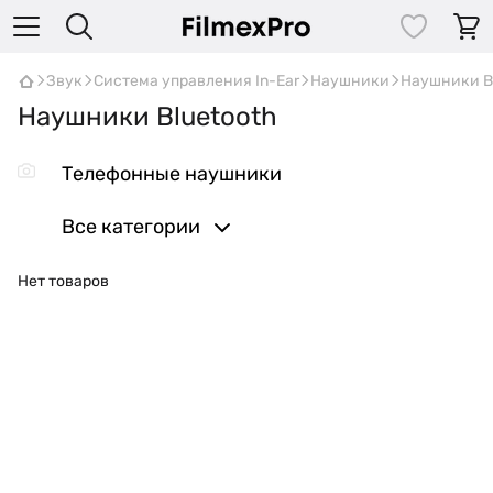
Звук
Система управления In-Ear
Наушники
Наушники B
Наушники Bluetooth
Телефонные наушники
Все категории
Нет товаров