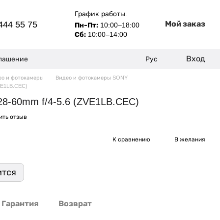
График работы:
Мой заказ
444 55 75
Пн-Пт:
10:00–18:00
Сб:
10:00–14:00
Вход
глашение
Рус
ео и фотокамеры
Видео и фотокамеры SONY
VE1LB.CEC)
28-60mm f/4-5.6 (ZVE1LB.CEC)
ить отзыв
К сравнению
В желания
ится
Гарантия
Возврат