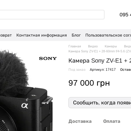
095 
озврат
Контактная информация
Блог
Пользовательское со
Главная
Видео
Камеры
Вид
Камера Sony ZV-E1 + 28-60mm f/4-5.6 (Z
Камера Sony ZV-E1 + 
Под заказ
Артикул: 17417
Остав
97 000 грн
Сообщить, когда появ
Доставка
Оплата