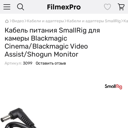
Видео
Кабели и адаптеры
Кабели и адаптеры SmallRig
Ка
Кабель питания SmallRig для
камеры Blackmagic
Cinema/Blackmagic Video
Assist/Shogun Monitor
Артикул:
3099
Оставить отзыв