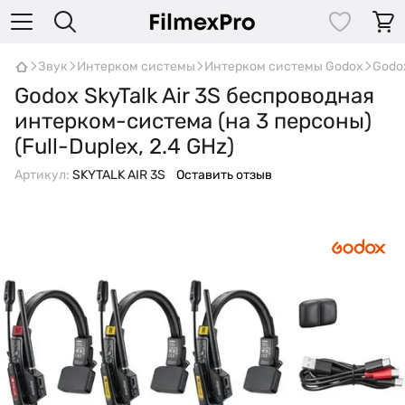
Звук
Интерком системы
Интерком системы Godox
Godox
Godox SkyTalk Air 3S беспроводная
интерком-система (на 3 персоны)
(Full-Duplex, 2.4 GHz)
Артикул:
SKYTALK AIR 3S
Оставить отзыв