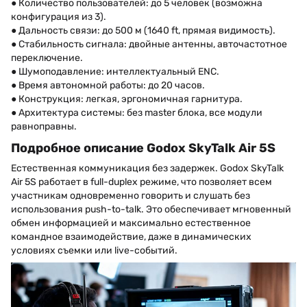
● Количество пользователей: до 5 человек (возможна
конфигурация из 3).
● Дальность связи: до 500 м (1640 ft, прямая видимость).
● Стабильность сигнала: двойные антенны, авточастотное
переключение.
● Шумоподавление: интеллектуальный ENC.
● Время автономной работы: до 20 часов.
● Конструкция: легкая, эргономичная гарнитура.
● Архитектура системы: без master блока, все модули
равноправны.
Подробное описание Godox SkyTalk Air 5S
Естественная коммуникация без задержек. Godox SkyTalk
Air 5S работает в full-duplex режиме, что позволяет всем
участникам одновременно говорить и слушать без
использования push-to-talk. Это обеспечивает мгновенный
обмен информацией и максимально естественное
командное взаимодействие, даже в динамических
условиях съемки или live-событий.