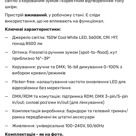
світло з керованим зумом і коректним відтворенням тону
шкіри.
Пристрій
вживаний
, у робочому стані. Є сліди
використання, що не впливають на функціонал.
Ключові характеристики:
Джерело світла: 150W Cool White LED, 5600K, CRI >97,
понад 8500 лм
Оптика: Fresnel із ручним зумом (spot-to-flood), кут
приблизно 16°–39°
Керування: ручне та DMX; 16-bit димування 0–100% з
вибором кривих/режимів
Flicker-free: налаштування частоти оновлення LED для
відеозйомки без мерехтіння
DMX/RDM та комутація: підтримка RDM; DMX 3-pin/5-pin
in/out; силові роз’єми in/out (для лінкування)
Комплектація виробника: барндори та гелевий тримач/
рамка передбачені як штатні аксесуари
Живлення: універсальне 100–240V, 50/60Hz
Комплектація - як на фото.