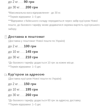
90 грн
до 2 кг
.....
200 грн
до 30 кг
.....
*Максимальна вага відправлення - до 30 кг.
**Термін відправки: 1–3 дні.
***Відправки з Київського складу передаються через забір курʼєром Нової
пошти, до базового тарифу може додаватися окрема вартість курʼєрського
забору.
Доставка в поштомат
(Доставка у поштомат Нової пошти по Україні)
100 грн
до 2 кг
.....
145 грн
до 10 кг
.....
210 грн
до 30 кг
.....
*До базового тарифу додається 10 грн за кожне місце.
**Термін відправки: 1–3 дні.
Курʼєром за адресою
(Доставка курʼєром Нової пошти по Україні)
150 грн
до 2 кг
.....
195 грн
до 10 кг
.....
260 грн
до 30 кг
.....
*До базового тарифу додається 60 грн за адресну доставку.
**Термін відправки: 1–3 дні.