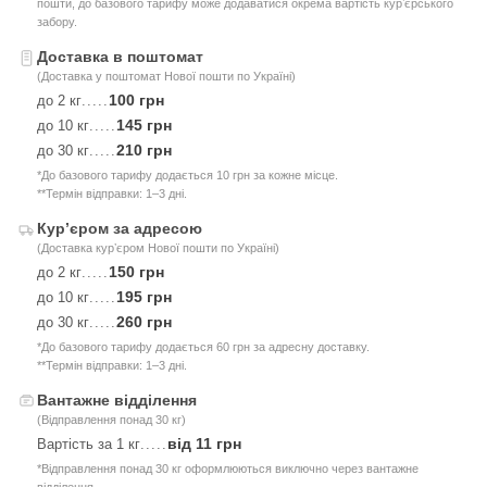
пошти, до базового тарифу може додаватися окрема вартість курʼєрського
забору.
Доставка в поштомат
(Доставка у поштомат Нової пошти по Україні)
100 грн
до 2 кг
.....
145 грн
до 10 кг
.....
210 грн
до 30 кг
.....
*До базового тарифу додається 10 грн за кожне місце.
**Термін відправки: 1–3 дні.
Курʼєром за адресою
(Доставка курʼєром Нової пошти по Україні)
150 грн
до 2 кг
.....
195 грн
до 10 кг
.....
260 грн
до 30 кг
.....
*До базового тарифу додається 60 грн за адресну доставку.
**Термін відправки: 1–3 дні.
Вантажне відділення
(Відправлення понад 30 кг)
від 11 грн
Вартість за 1 кг
.....
*Відправлення понад 30 кг оформлюються виключно через вантажне