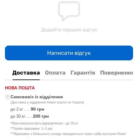
Додайте перший відгук
Написати відгук
Доставка
Оплата
Гарантія
Повернення
НОВА ПОШТА
Самовивіз із відділення
(Доставка у відділення Нової пошти по Україні)
90 грн
до 2 кг
.....
200 грн
до 30 кг
.....
*Максимальна вага відправлення - до 30 кг.
**Термін відправки: 1–3 дні.
***Відправки з Київського складу передаються через забір курʼєром Нової