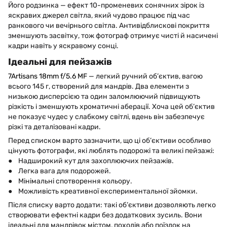
Його родзинка — ефект 10-променевих сонячних зірок із
яскравих джерел світла, який чудово працює під час
ранкового чи вечірнього світла. Антивідблискові покриття
зменшують засвітку, тож фотограф отримує чисті й насичені
кадри навіть у яскравому сонці.
Ідеальні для пейзажів
7Artisans 18mm f/5.6 MF
— легкий ручний об’єктив, вагою
всього 145 г, створений для мандрів. Два елементи з
низькою дисперсією та один заломлюючий підвищують
різкість і зменшують хроматичні аберації. Хоча цей об’єктив
не показує чудес у слабкому світлі, вдень він забезпечує
різкі та деталізовані кадри.
Перед списком варто зазначити, що ці об’єктиви особливо
цінують фотографи, які люблять подорожі та великі пейзажі:
● Надширокий кут для захоплюючих пейзажів.
● Легка вага для подорожей.
● Мінімальні спотворення кольору.
● Можливість креативної експериментальної зйомки.
Після списку варто додати: такі об’єктиви дозволяють легко
створювати ефектні кадри без додаткових зусиль. Вони
ідеальні для мандрівок містом, походів або поїздок на