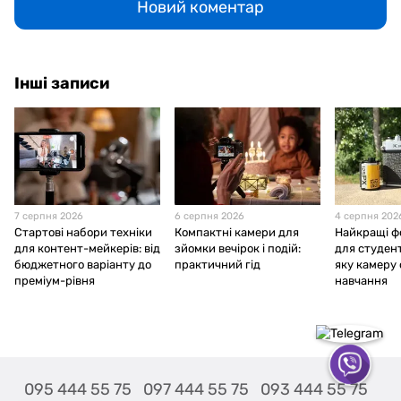
Новий коментар
Інші записи
7 серпня 2026
6 серпня 2026
4 серпня 202
Стартові набори техніки
Компактні камери для
Найкращі ф
для контент-мейкерів: від
зйомки вечірок і подій:
для студент
бюджетного варіанту до
практичний гід
яку камеру
преміум-рівня
навчання
095 444 55 75
097 444 55 75
093 444 55 75