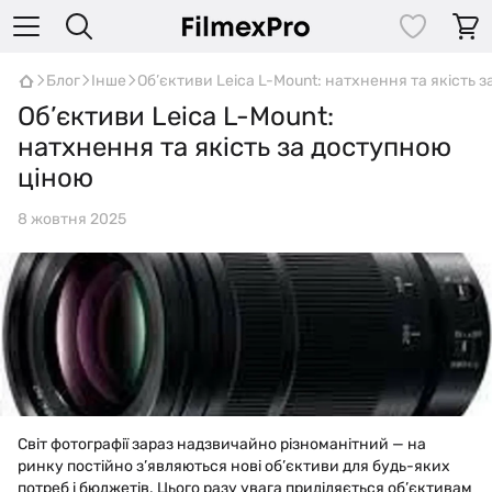
Блог
Інше
Об’єктиви Leica L-Mount: натхнення та якість 
Об’єктиви Leica L-Mount:
натхнення та якість за доступною
ціною
8 жовтня 2025
Світ фотографії зараз надзвичайно різноманітний — на
ринку постійно з’являються нові об’єктиви для будь-яких
потреб і бюджетів. Цього разу увага приділяється об’єктивам