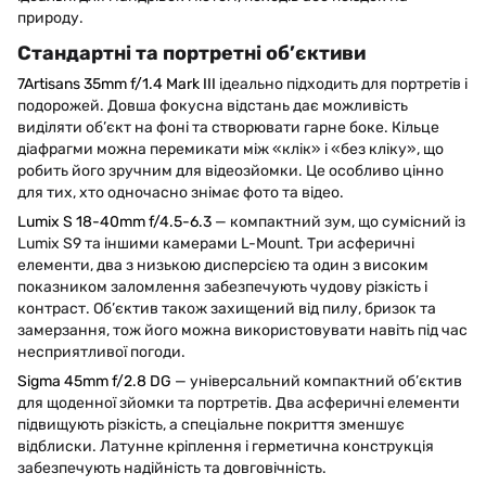
природу.
Стандартні та портретні об’єктиви
7Artisans 35mm f/1.4 Mark III
ідеально підходить для портретів і
подорожей. Довша фокусна відстань дає можливість
виділяти об’єкт на фоні та створювати гарне боке. Кільце
діафрагми можна перемикати між «клік» і «без кліку», що
робить його зручним для відеозйомки. Це особливо цінно
для тих, хто одночасно знімає фото та відео.
Lumix S 18-40mm f/4.5-6.3
— компактний зум, що сумісний із
Lumix S9 та іншими камерами L-Mount. Три асферичні
елементи, два з низькою дисперсією та один з високим
показником заломлення забезпечують чудову різкість і
контраст. Об’єктив також захищений від пилу, бризок та
замерзання, тож його можна використовувати навіть під час
несприятливої погоди.
Sigma 45mm f/2.8 DG
— універсальний компактний об’єктив
для щоденної зйомки та портретів. Два асферичні елементи
підвищують різкість, а спеціальне покриття зменшує
відблиски. Латунне кріплення і герметична конструкція
забезпечують надійність та довговічність.