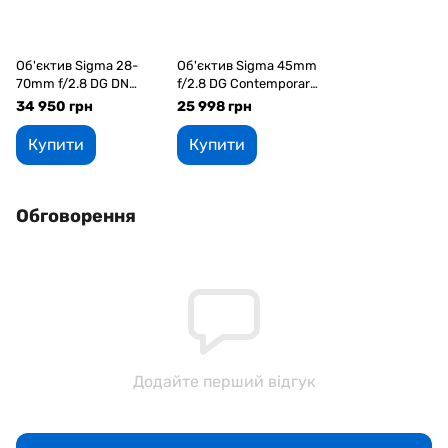
Об'єктив Sigma 28-
Об'єктив Sigma 45mm
70mm f/2.8 DG DN
f/2.8 DG Contemporary
Contemporary L-Mount
L Mount (Black)
34 950 грн
25 998 грн
Купити
Купити
Обговорення
Додайте перший відгук