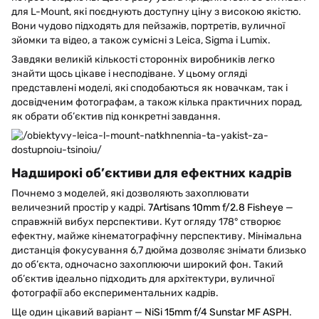
для L-Mount, які поєднують доступну ціну з високою якістю.
Вони чудово підходять для пейзажів, портретів, вуличної
зйомки та відео, а також сумісні з Leica, Sigma і Lumix.
Завдяки великій кількості сторонніх виробників легко
знайти щось цікаве і несподіване. У цьому огляді
представлені моделі, які сподобаються як новачкам, так і
досвідченим фотографам, а також кілька практичних порад,
як обрати об’єктив під конкретні завдання.
Надширокі об’єктиви для ефектних кадрів
Почнемо з моделей, які дозволяють захоплювати
величезний простір у кадрі.
7Artisans 10mm f/2.8 Fisheye
—
справжній вибух перспективи. Кут огляду 178° створює
ефектну, майже кінематографічну перспективу. Мінімальна
дистанція фокусування 6,7 дюйма дозволяє знімати близько
до об’єкта, одночасно захоплюючи широкий фон. Такий
об’єктив ідеально підходить для архітектури, вуличної
фотографії або експериментальних кадрів.
Ще один цікавий варіант —
NiSi 15mm f/4 Sunstar MF ASPH
.