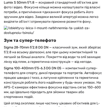
Lumix S 50mm f/1.8
— яскравий стандартний об’єктив для
фото і відео. Фокусне кільце можна налаштувати під власні
потреби, а пригнічення «дихання» фокуса робить його
зручним для відео. Завдяки великій апертурі можна легко
виділяти об’єкт і отримувати приємне розмиття фону.
Зум та супер-телефото
Sigma 28-70mm f/2.8 DG DN
— класичний зум, який зберігає
f/2.8 на всьому діапазоні, але при цьому компактніший та
легший за більші аналоги. Покриття від води та олії захищає
лінзу від плям, а герметична конструкція — від негоди.
Sigma 100-400mm f/5-6.3 DG DN OS
— компактний супер-
телефото для спорту, дикої природи та портретів. Автофокус
працює швидко і тихо, а латунне кріплення та герметична
конструкція роблять його надійним у будь-яких умовах. На
APS-C камерах ефективна фокусна відстань сягає 150–600
мм, що ідеально підходить для зйомки тварин або
спортивних подій.
Цей огляд охоплює лише частину цікавих об’єктивів для L-