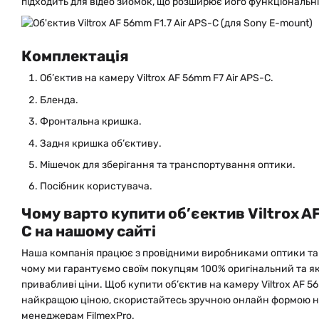
підходить для відео зйомок, що розширює його функціональн
Комплектація
Об’єктив на камеру Viltrox AF 56mm F7 Air APS-C.
Бленда.
Фронтальна кришка.
Задня кришка об’єктиву.
Мішечок для зберігання та транспортування оптики.
Посібник користувача.
Чому варто купити об’єектив Viltrox AF
C на нашому сайті
Наша компанія працює з провідними виробниками оптики та 
чому ми гарантуємо своїм покупцям 100% оригінальний та як
привабливі ціни. Щоб купити об’єктив на камеру Viltrox AF 56
найкращою ціною, скористайтесь зручною онлайн формою на
менеджерам FilmexPro.