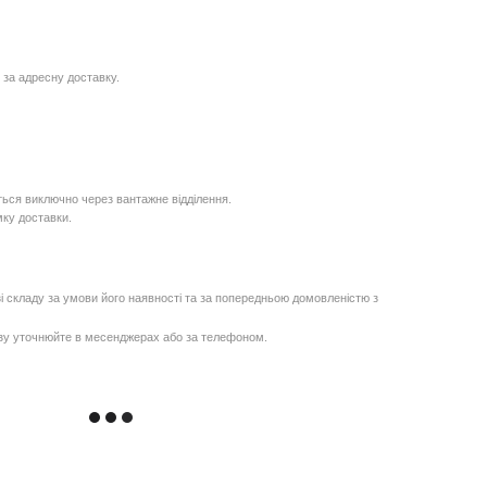
 за адресну доставку.
ься виключно через вантажне відділення.
мку доставки.
і складу за умови його наявності та за попередньою домовленістю з
озу уточнюйте в месенджерах або за телефоном.