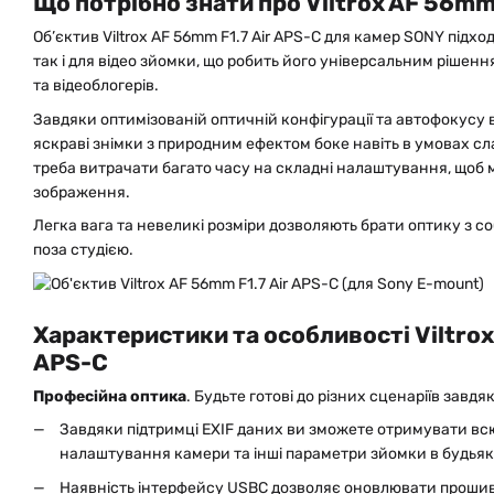
Що потрібно знати про Viltrox AF 56mm 
Об’єктив Viltrox AF 56mm F1.7 Air APS-C для камер SONY підхо
так і для відео зйомки, що робить його універсальним рішенн
та відеоблогерів.
Завдяки оптимізованій оптичній конфігурації та автофокусу 
яскраві знімки з природним ефектом боке навіть в умовах сл
треба витрачати багато часу на складні налаштування, щоб 
зображення.
Легка вага та невеликі розміри дозволяють брати оптику з с
поза студією.
Характеристики та особливості Viltrox
APS-C
Професійна оптика
. Будьте готові до різних сценаріїв зав
Завдяки підтримці EXIF даних ви зможете отримувати вс
налаштування камери та інші параметри зйомки в будьяк
Наявність інтерфейсу USBC дозволяє оновлювати прошив