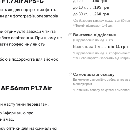
F1.7 Air APS-C
150 грн
до 2 кг
.....
195 грн
до 10 кг
.....
дить як для портретних фото,
260 грн
до 30 кг
.....
ям для фотографів, операторів
*До базового тарифу додається 60 грн
**Термін відправки: 1–3 дні.
ви отримуєте завжди чіткі та
Вантажне відділення
абого освітлення. При цьому не
(Відправлення понад 30 кг)
мати професійну якість
від 11 грн
Вартість за 1 кг
.....
*Відправлення понад 30 кг оформлюют
**Кінцева вартість залежить від напря
обою в подорожі та для зйомок
Самовивіз зі складу
Ви можете самостійно забрати товар з
менеджером.
 AF 56mm F1.7 Air
*Наявність товару та деталі самовив
дяки наступним перевагам:
ю інформацію про
ий час.
ку оптики для максимальної