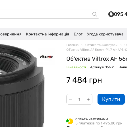
095 
 повернення
Контактна інформація
Блог
Угода користувача
Головна
Оптика та Аксесуари
О
Об'єктив Viltrox AF 56mm f/1.7 Air APS-
Об'єктив Viltrox AF 5
В наявності
Артикул: 15631
Напи
7 484 грн
Купити
ОПЛАТА ЧАСТИНАМИ
5 платежів по 1 496.80 грн