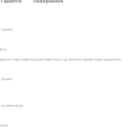
Гарантія
Повернення
 Україні)
0 кг.
едаються через забір курʼєром Нової пошти, до базового тарифу може додаватися
Україні)
 за кожне місце.
раїні)