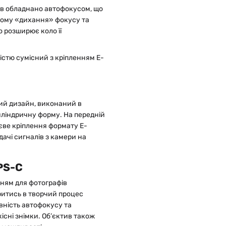
ив обладнано автофокусом, що
ному «дихання» фокусу та
о розширює коло її
ністю сумісний з кріпленням E-
ний дизайн, виконаний в
иліндричну форму. На передній
ієве кріплення формату E-
дачі сигналів з камери на
APS-C
енням для фотографів
уритись в творчий процес
вність автофокусу та
існі знімки. Об’єктив також