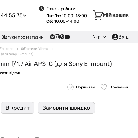
Графік роботи:
444 55 75
Мій кошик
Пн-Пт:
10:00–18:00
Сб:
10:00–14:00
Вхід
Укр
Відгуки про магазин
б'єктиви
Об'єктиви Viltrox
C (для Sony E-mount)
6mm f/1.7 Air APS-C (для Sony E-mount)
сати відгук
Порівняти
В бажання
В кредит
Замовити швидко