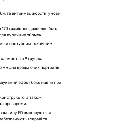
би, та витримає жорсткі умови
 170 грамів, що дозволяє його
 для вуличних зйомок.
авдяки наступним технічним
елементів в 9 групах.
85 мм для вражаючих портретів
ишуканий ефект боке навіть при
конструкцію, а також
 та прозорими.
нзам типу ED зменшуються
 забезпечують яскраві та