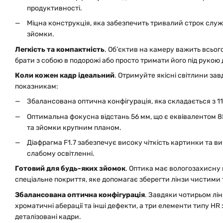
продуктивності.
Міцна конструкція, яка забезпечить тривалий строк служ
зйомки.
Легкість та компактність
. Об’єктив на камеру важить всього
брати з собою в подорожі або просто тримати його під рукою
Коли кожен кадр ідеальний
. Отримуйте якісні світлини з
показникам:
Збалансована оптична конфігурація, яка складається з 11 
Оптимальна фокусна відстань 56 мм, що є еквівалентом 
та зйомки крупним планом.
Діафрагма F1.7 забезпечує високу чіткість картинки та в
слабому освітленні.
Готовий для будь-яких зйомок
. Оптика має вологозахисну 
спеціальне покриття, яке допомагає зберегти лінзи чистими
Збалансована оптична конфігурація
. Завдяки чотирьом лі
хроматичні аберації та інші дефекти, а три елементи типу HR
деталізовані кадри.