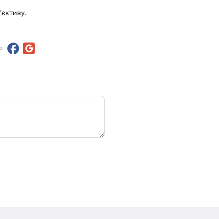
’єктиву.
ю