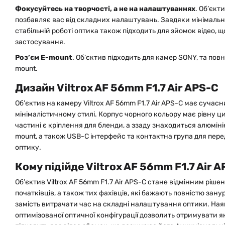
Фокусуйтесь на творчості, а не на налаштуваннях
. Об’єкт
позбавляє вас від складних налаштувань. Завдяки мінімаль
стабільній роботі оптика також підходить для зйомок відео, щ
застосування.
Роз’єм
E-
mount
. Об’єктив підходить для камер SONY, та пов
mount.
Дизайн Viltrox AF 56mm F1.7 Air APS-C
Об’єктив на камеру Viltrox AF 56mm F1.7 Air APS-C має сучас
мінімалістичному стилі. Корпус чорного кольору має рівну ц
частині є кріплення для бленди, а ззаду знаходиться алюмін
mount, а також USB-C інтерфейс та контактна група для пере
оптику.
Кому підійде Viltrox AF 56mm F1.7 Air 
Об’єктив Viltrox AF 56mm F1.7 Air APS-C стане відмінним ріш
початківців, а також тих фахівців, які бажають повністю зан
замість витрачати час на складні налаштування оптики. Ная
оптимізованої оптичної конфігурації дозволить отримувати як