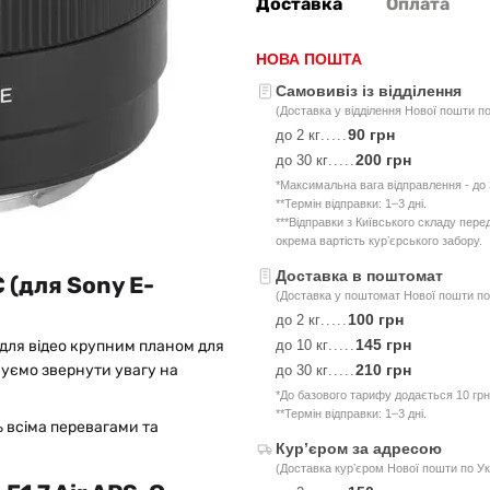
Доставка
Оплата
НОВА ПОШТА
Самовивіз із відділення
(Доставка у відділення Нової пошти по
90 грн
до 2 кг
.....
200 грн
до 30 кг
.....
*Максимальна вага відправлення - до 3
**Термін відправки: 1–3 дні.
***Відправки з Київського складу пер
окрема вартість курʼєрського забору.
Доставка в поштомат
C (для Sony E-
(Доставка у поштомат Нової пошти по 
100 грн
до 2 кг
.....
145 грн
 для відео крупним планом для
до 10 кг
.....
уємо звернути увагу на
210 грн
до 30 кг
.....
*До базового тарифу додається 10 грн
**Термін відправки: 1–3 дні.
ь всіма перевагами та
Курʼєром за адресою
(Доставка курʼєром Нової пошти по Ук