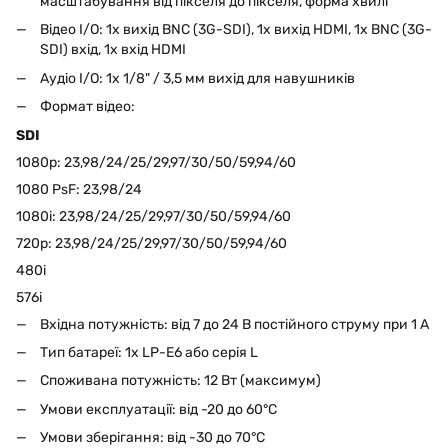
масштабування від пікселя до пікселя, форма хвилі
Відео I/O: 1x вихід BNC (3G-SDI), 1x вихід HDMI, 1x BNC (3G-
SDI) вхід, 1x вхід HDMI
Аудіо I/O: 1x 1/8" / 3,5 мм вихід для навушників
Формат відео:
SDI
1080p: 23,98/24/25/29,97/30/50/59,94/60
1080 PsF: 23,98/24
1080i: 23,98/24/25/29,97/30/50/59,94/60
720p: 23,98/24/25/29,97/30/50/59,94/60
480i
576i
Вхідна потужність: від 7 до 24 В постійного струму при 1 А
Тип батареї: 1x LP-E6 або серія L
Споживана потужність: 12 Вт (максимум)
Умови експлуатації: від -20 до 60°C
Умови зберігання: від -30 до 70°C