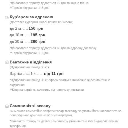
*До базового тарифу додається 10 грн за кожне місце.
**Термін відправки: 1–3 дні.
Курʼєром за адресою
(Доставка курʼєром Нової пошти по Україні)
150 грн
до 2 кг
.....
195 грн
до 10 кг
.....
260 грн
до 30 кг
.....
*До базового тарифу додається 60 грн за адресну доставку.
**Термін відправки: 1–3 дні.
Вантажне відділення
(Відправлення понад 30 кг)
від 11 грн
Вартість за 1 кг
.....
*Відправлення понад 30 кг оформлюються виключно через вантажне
відділення.
**Кінцева вартість залежить від напрямку доставки.
Самовивіз зі складу
Ви можете самостійно забрати товар зі складу за умови його наявності та за
попередньою домовленістю з менеджером.
*Наявність товару та деталі самовивозу уточнюйте в месенджерах або за
телефоном.