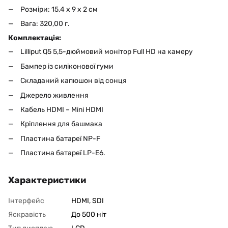
Розміри: 15,4 x 9 x 2 см
Вага: 320,00 г.
Комплектація:
Lilliput Q5 5,5-дюймовий монітор Full HD на камеру
Бампер із силіконової гуми
Складаний капюшон від сонця
Джерело живлення
Кабель HDMI – Mini HDMI
Кріплення для башмака
Пластина батареї NP-F
Пластина батареї LP-E6.
Характеристики
Інтерфейс
HDMI
,
SDI
Яскравість
До 500 ніт