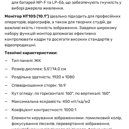
для батарей NP-F та LP-E6, що забезпечують гнучкість у
виборі джерела живлення.
Монітор HT10S (10.1")
ідеально підходить для професійних
операторів, відеографів, а також для творчих студій, де
важливі якість і точність зображення. Завдяки широкому
набору функцій монітор допомагає ефективно
контролювати кадри та досягати високих стандартів у
відеопродакшні.
Технічні характеристики:
Тип панелі: ЖК
Розмір дисплея: 5,5"/14,0 см
Роздільна здатність: 1920 x 1080
Співвідношення сторін: 16:9
Кут огляду: по горизонталі: 160°, по вертикалі: 160°
Максимальна яскравість: 450 ніт/кд/м2
Коефіцієнт контрастності: 1000:1
Елементи керування зображеннями: помилковий колір,
фокусування пікселів, перевертання зображення,