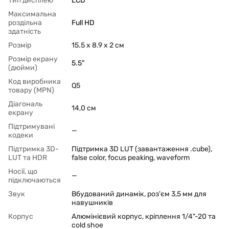
Тип дисплею
LCD
Максимальна
роздільна
Full HD
здатність
Розмір
15.5 x 8.9 x 2 cм
Розмір екрану
5.5"
(дюйми)
Код виробника
Q5
товару (MPN)
Діагональ
14,0 см
екрану
Підтримувані
—
кодеки
Підтримка 3D-
Підтримка 3D LUT (завантаження .cube),
LUT та HDR
false color, focus peaking, waveform
Носії, що
—
підключаються
Звук
Вбудований динамік, роз'єм 3,5 мм для
навушників
Корпус
Алюмінієвий корпус, кріплення 1/4"-20 та
cold shoe