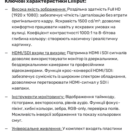
Ключові характеристики Lilliput:
Висока якість зображення:
Роздільна здатність Full HD
(1920 x 1080): забезпечує чіткість і деталізацію без втрати
оригінального кадру. Яскравість 1500 cd/m²: дозволяє
комфортно працювати навіть у яскравих умовах на
вулиці. Коефіцієнт контрастності 1000:1 та 8-бітова
глибина кольору: створюють насичену і реалістичну
картинку.
HDMI/SDI входи та виходи:
Підтримка HDMI і SDI сигналів
дозволяє використовувати монітор із дзеркальними,
бездзеркальними камерами та професійними
відеокамерами. Функція крос-конверсії HDMI/SDI:
забезпечує сумісність із широким спектром обладнання,
дозволяючи перетворювати HDMI-сигнал у SDI і
навпаки.
Інструменти моніторингу:
Відображення таймкоду,
гістограми, вектороскопа, рівнів аудіо. Функції фокус-
пікінг, хибні кольори, зебра, RGB-only, перевірка полів.
Можливість інверсії зображення та показу кольорових
смуг.
Універсальне живлення:
У комплект входять пластини