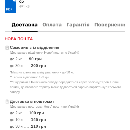
q5
491 КБ
PDF
Доставка
Оплата
Гарантія
Повернення
НОВА ПОШТА
Самовивіз із відділення
(Доставка у відділення Нової пошти по Україні)
90 грн
до 2 кг
.....
200 грн
до 30 кг
.....
*Максимальна вага відправлення - до 30 кг.
**Термін відправки: 1–3 дні.
***Відправки з Київського складу передаються через забір курʼєром Нової
пошти, до базового тарифу може додаватися окрема вартість курʼєрського
забору.
Доставка в поштомат
(Доставка у поштомат Нової пошти по Україні)
100 грн
до 2 кг
.....
145 грн
до 10 кг
.....
210 грн
до 30 кг
.....