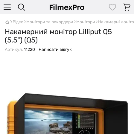
Відео
Монітори та рекордери
Монітори
Накамерні моніт
Накамерний монітор Lilliput Q5
(5.5") (Q5)
Артикул:
11220
Написати відгук