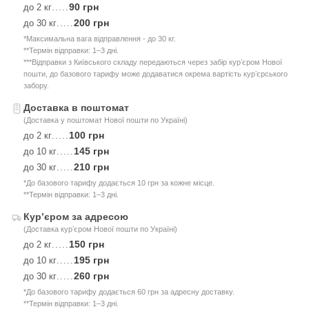
90 грн
до 2 кг
.....
200 грн
до 30 кг
.....
*Максимальна вага відправлення - до 30 кг.
**Термін відправки: 1–3 дні.
***Відправки з Київського складу передаються через забір курʼєром Нової
пошти, до базового тарифу може додаватися окрема вартість курʼєрського
забору.
Доставка в поштомат
(Доставка у поштомат Нової пошти по Україні)
100 грн
до 2 кг
.....
145 грн
до 10 кг
.....
210 грн
до 30 кг
.....
*До базового тарифу додається 10 грн за кожне місце.
**Термін відправки: 1–3 дні.
Курʼєром за адресою
(Доставка курʼєром Нової пошти по Україні)
150 грн
до 2 кг
.....
195 грн
до 10 кг
.....
260 грн
до 30 кг
.....
*До базового тарифу додається 60 грн за адресну доставку.
**Термін відправки: 1–3 дні.