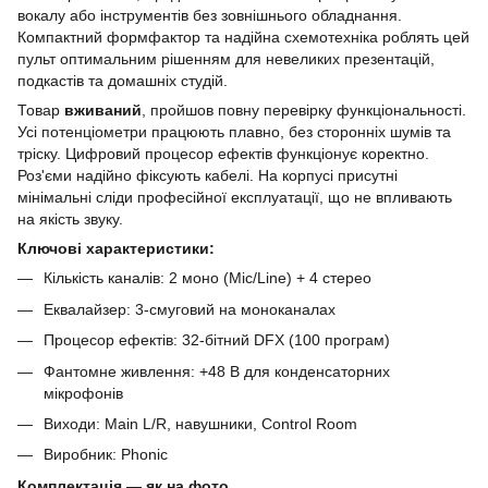
вокалу або інструментів без зовнішнього обладнання.
Компактний формфактор та надійна схемотехніка роблять цей
пульт оптимальним рішенням для невеликих презентацій,
подкастів та домашніх студій.
Товар
вживаний
, пройшов повну перевірку функціональності.
Усі потенціометри працюють плавно, без сторонніх шумів та
тріску. Цифровий процесор ефектів функціонує коректно.
Роз'єми надійно фіксують кабелі. На корпусі присутні
мінімальні сліди професійної експлуатації, що не впливають
на якість звуку.
Ключові характеристики:
Кількість каналів: 2 моно (Mic/Line) + 4 стерео
Еквалайзер: 3-смуговий на моноканалах
Процесор ефектів: 32-бітний DFX (100 програм)
Фантомне живлення: +48 В для конденсаторних
мікрофонів
Виходи: Main L/R, навушники, Control Room
Виробник: Phonic
Комплектація — як на фото