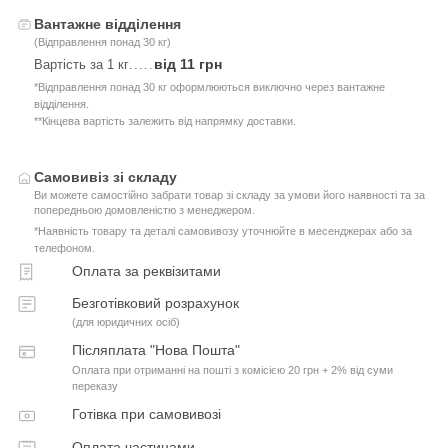
Вантажне відділення
(Відправлення понад 30 кг)
від 11 грн
Вартість за 1 кг
.....
*Відправлення понад 30 кг оформлюються виключно через вантажне
відділення.
**Кінцева вартість залежить від напрямку доставки.
Самовивіз зі складу
Ви можете самостійно забрати товар зі складу за умови його наявності та за
попередньою домовленістю з менеджером.
*Наявність товару та деталі самовивозу уточнюйте в месенджерах або за
телефоном.
Оплата за реквізитами
Безготівковий розрахунок
(для юридичних осіб)
Післяплата "Нова Пошта"
Оплата при отриманні на пошті з комісією 20 грн + 2% від суми
переказу
Готівка при самовивозі
Оплата частинами