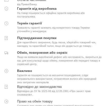
від ПриватБанку
Гарантія від виробника
На товар поширюється офіційна гарантія виробника або
постачальника.
Термін гарантії
Тривалість гарантії залежить від конкретного товару.Терміни
уточнюйте у менеджера.
Підтвердження покупки
Для гарантійного звернення, будь ласка, зберігайте товарний чек,
накладну та гарантійний талон, якщо він додається до товару.
Обмін, повернення або сервіс
Якщо ви виявили виробничий дефект або несправність, зверніться до
нас для консультації щодо обміну, повернення або передачі товару в
сервісний центр.
Важливо
Гарантія не поширюється на механічні пошкодження, сліди
неправильного використання, потрапляння вологи або природний
знос витратних матеріалів.
Відповідно до законодавства
Відповідно до ЗУ № 1023-XII від 12.05.1991 «Про захист прав
споживачів».
Право на обмін товару
Споживач має право на обмін товару належної якості протягом