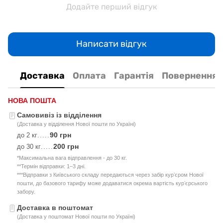
Додайте перший відгук
Написати відгук
Доставка
Оплата
Гарантія
Повернення
НОВА ПОШТА
Самовивіз із відділення
(Доставка у відділення Нової пошти по Україні)
90 грн
до 2 кг
.....
200 грн
до 30 кг
.....
*Максимальна вага відправлення - до 30 кг.
**Термін відправки: 1–3 дні.
***Відправки з Київського складу передаються через забір курʼєром Нової
пошти, до базового тарифу може додаватися окрема вартість курʼєрського
забору.
Доставка в поштомат
(Доставка у поштомат Нової пошти по Україні)