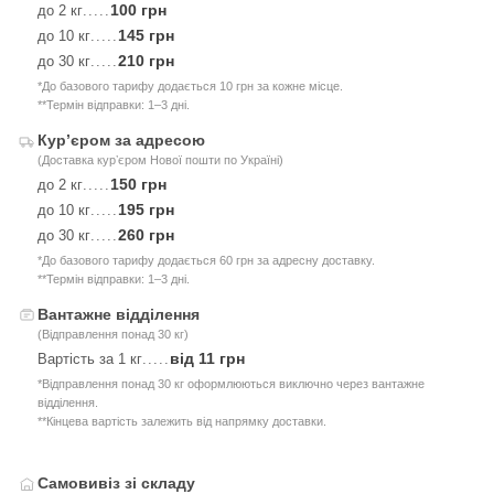
100 грн
до 2 кг
.....
145 грн
до 10 кг
.....
210 грн
до 30 кг
.....
*До базового тарифу додається 10 грн за кожне місце.
**Термін відправки: 1–3 дні.
Курʼєром за адресою
(Доставка курʼєром Нової пошти по Україні)
150 грн
до 2 кг
.....
195 грн
до 10 кг
.....
260 грн
до 30 кг
.....
*До базового тарифу додається 60 грн за адресну доставку.
**Термін відправки: 1–3 дні.
Вантажне відділення
(Відправлення понад 30 кг)
від 11 грн
Вартість за 1 кг
.....
*Відправлення понад 30 кг оформлюються виключно через вантажне
відділення.
**Кінцева вартість залежить від напрямку доставки.
Самовивіз зі складу