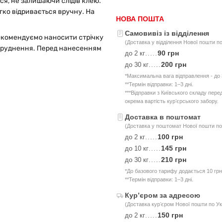
ься, не залишаючи слідів клею.
егко відривається вручну. На
НОВА ПОШТА
Самовивіз із відділення
рекомендуємо наносити стрічку
(Доставка у відділення Нової пошти по
 забруднення. Перед нанесенням
90 грн
до 2 кг
.....
200 грн
до 30 кг
.....
*Максимальна вага відправлення - до 3
**Термін відправки: 1–3 дні.
***Відправки з Київського складу пер
окрема вартість курʼєрського забору.
Доставка в поштомат
(Доставка у поштомат Нової пошти по 
100 грн
до 2 кг
.....
145 грн
до 10 кг
.....
210 грн
до 30 кг
.....
*До базового тарифу додається 10 грн
**Термін відправки: 1–3 дні.
Курʼєром за адресою
(Доставка курʼєром Нової пошти по Ук
150 грн
до 2 кг
.....