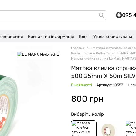
095 
 повернення
Контактна інформація
Блог
Угода користувача
Головна
Розхідні матеріали та акс
Клейкі стрічки Gaffer Tape LE MARK MA
Матова клейка стрічка Le Mark MAGTAP
Матова клейка стрічк
500 25mm X 50m SILV
В наявності
Артикул: 10553
Напи
800 грн
Виберіть колір