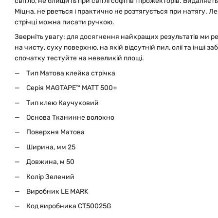
світло, не блищить при світлі софітів і прожекторів. Видаляєт
Міцна, не рветься і практично не розтягується при натягу. Л
стрічці можна писати ручкою.
Зверніть увагу: для досягнення найкращих результатів ми 
на чисту, суху поверхню, на якій відсутній пил, олії та інші
спочатку тестуйте на невеликій площі.
Тип Матова клейка стрічка
Серія MAGTAPE™ MATT 500+
Тип клею Каучуковий
Основа Тканинне волокно
Поверхня Матова
Ширина, мм 25
Довжина, м 50
Колір Зелений
Виробник LE MARK
Код виробника CT50025G