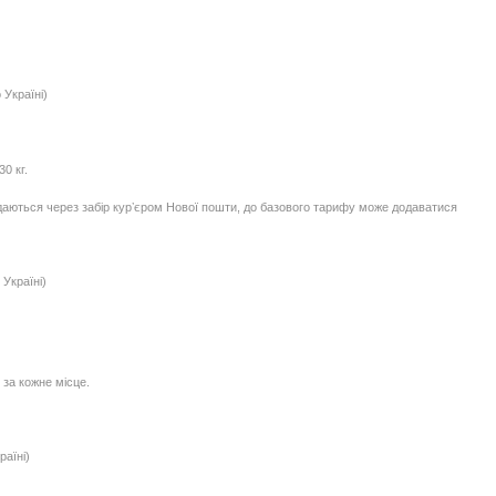
 Україні)
0 кг.
едаються через забір курʼєром Нової пошти, до базового тарифу може додаватися
Україні)
 за кожне місце.
раїні)