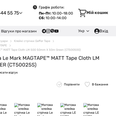
Графік роботи:
444 55 75
Мій кошик
Пн-Пт:
10:00–18:00
Сб:
10:00–14:00
Вхід
Укр
Відгуки про магазин
есуари
Клейкі стрічки Gaffer Tape
GTAPE
E™ MATT Tape Cloth LM 500 50mm X 50m Green (CT50050G)
а Le Mark MAGTAPE™ MATT Tape Cloth LM
ER (CT50025S)
сати відгук
Порівняти
В бажання