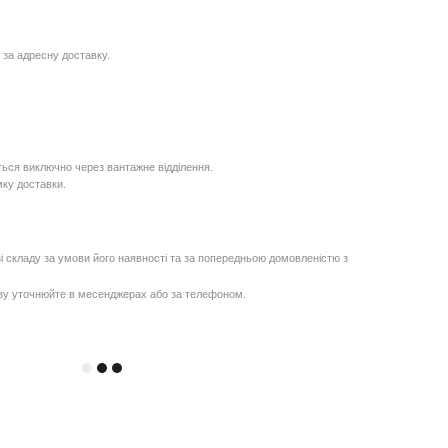
 за адресну доставку.
ься виключно через вантажне відділення.
мку доставки.
і складу за умови його наявності та за попередньою домовленістю з
озу уточнюйте в месенджерах або за телефоном.