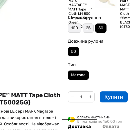
Ширина рулона
100
25
50
Довжина рулона
50
Тип
Матова
PE™ MATT Tape Cloth
Купити
CT50025G)
нові LE серії MARK MagTape
для використання в теле - і
ОПЛАТА ЧАСТИНАМИ
5 платежів по 160.00 грн
ий. Особливості: Не відображає
Доставка
Оплата