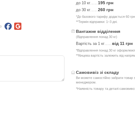
195 грн
до 10 кг
.....
260 грн
до 30 кг
.....
*До базового тарифу додається 60 грн
**Термін відправки: 1–3 дні.
ю
Вантажне відділення
(Відправлення понад 30 кг)
від 11 грн
Вартість за 1 кг
.....
*Відправлення понад 30 кг оформлюют
**Кінцева вартість залежить від напря
Самовивіз зі складу
Ви можете самостійно забрати товар з
менеджером.
*Наявність товару та деталі самовив