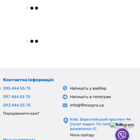
Контактна інформація
095 444 55 75
Напишіть у вайбер
097 444 55 75
Напишіть в телеграм
093 444 55 75
info@filmexpro.ua
Передзвонити вам?
Київ, Берестейський проспект 44
(пункт видачі. По попередній
домовленості)
Мапа проїзду
Ми в соцмережах