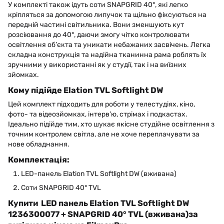
У комплекті також ідуть соти SNAPGRID 40°, які легко
кріпляться за допомогою липучок та щільно фіксуються на
передній частині світильника. Вони зменшують кут
розсіювання до 40°, даючи змогу чітко контролювати
освітлення об’єкта та уникати небажаних засвічень. Легка
складна конструкція та надійна тканинна рама роблять їх
зручними у використанні як у студії, так і на виїзних
зйомках.
Кому підійде Elation TVL Softlight DW
Цей комплект підходить для роботи у телестудіях, кіно,
фото- та відеозйомках, інтерв’ю, стрімах і подкастах.
Ідеально підійде тим, хто шукає якісне студійне освітлення з
точним контролем світла, але не хоче переплачувати за
нове обладнання.
Комплектація:
LED-панель Elation TVL Softlight DW (вживана)
Соти SNAPGRID 40° TVL
Купити LED панель Elation TVL Softlight DW
1236300077 + SNAPGRID 40° TVL (вживана)за