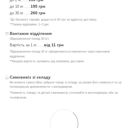
195 грн
до 10 кг
.....
260 грн
до 30 кг
.....
*До базового тарифу додається 60 грн за адресну доставку.
**Термін відправки: 1–3 дні.
Вантажне відділення
(Відправлення понад 30 кг)
від 11 грн
Вартість за 1 кг
.....
*Відправлення понад 30 кг оформлюються виключно через вантажне
відділення.
**Кінцева вартість залежить від напрямку доставки.
Самовивіз зі складу
Ви можете самостійно забрати товар зі складу за умови його наявності та за
попередньою домовленістю з менеджером.
*Наявність товару та деталі самовивозу уточнюйте в месенджерах або за
телефоном.