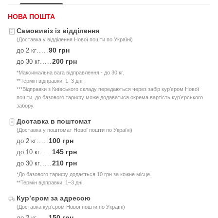
НОВА ПОШТА
Самовивіз із відділення
(Доставка у відділення Нової пошти по Україні)
90 грн
до 2 кг
.....
200 грн
до 30 кг
.....
*Максимальна вага відправлення - до 30 кг.
**Термін відправки: 1–3 дні.
***Відправки з Київського складу передаються через забір курʼєром Нової
пошти, до базового тарифу може додаватися окрема вартість курʼєрського
забору.
Доставка в поштомат
(Доставка у поштомат Нової пошти по Україні)
100 грн
до 2 кг
.....
145 грн
до 10 кг
.....
210 грн
до 30 кг
.....
*До базового тарифу додається 10 грн за кожне місце.
**Термін відправки: 1–3 дні.
Курʼєром за адресою
(Доставка курʼєром Нової пошти по Україні)
150 грн
до 2 кг
.....