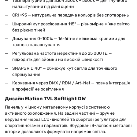
Температурний діапазон 3200K – 5600K — для гнучкого
налаштування під різні сцени
CRI >95 — натуральна передача кольорів без спотворень
Широкий кут розсіювання 115° — рівномірне м’яке світло
без різких тіней
Димування 0–100% — 16-бітне з кількома кривими для
точного налаштування
Регульована частота мерехтіння до 25 000 Гц —
підходить для зйомки на високій швидкості
SNAPGRID 40° — обмежує кут світла для точнішого
спрямування
Керування через DMX / RDM / Art-Net — повна інтеграція
в професійне освітлення
Дизайн Elation TVL Softlight DW
Панель у міцному металевому корпусі з системою
активного охолодження. На задній частині — зручне
керування через LCD-дисплей та обертові регулятори для
оперативної зміни параметрів. Вбудовані 8-лопасні металеві
шторки дозволяють формувати напрямок світла.