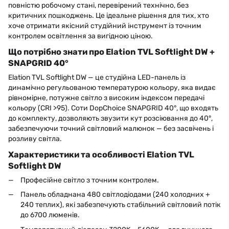
повністю робочому стані, перевірений технічно, без
критичних пошкоджень. Це ідеальне рішення для тих, хто
хоче отримати якісний студійний інструмент із точним
контролем освітлення за вигідною ціною.
Що потрібно знати про Elation TVL Softlight DW +
SNAPGRID 40°
Elation TVL Softlight DW — це студійна LED-панель із
динамічно регульованою температурою кольору, яка видає
рівномірне, потужне світло з високим індексом передачі
кольору (CRI >95). Соти DopChoice SNAPGRID 40°, що входять
до комплекту, дозволяють звузити кут розсіювання до 40°,
забезпечуючи точний світловий малюнок — без засвічень і
розливу світла.
Характеристики та особливості Elation TVL
Softlight DW
Професійне світло з точним контролем.
Панель обладнана 480 світлодіодами (240 холодних +
240 теплих), які забезпечують стабільний світловий потік
до 6700 люменів.