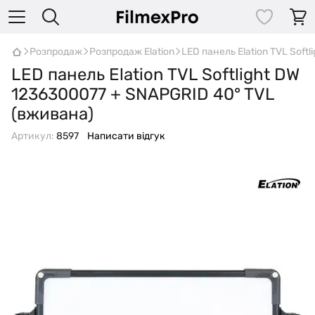
Розпродаж
Розпродаж Elation
LED панель Elation TVL Sof
LED панель Elation TVL Softlight DW
1236300077 + SNAPGRID 40° TVL
(вживана)
Артикул:
8597
Написати відгук