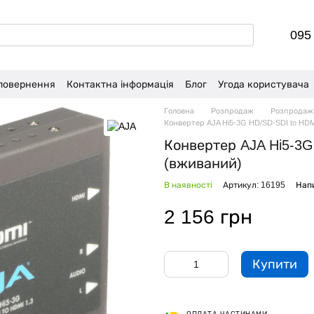
095
 повернення
Контактна інформація
Блог
Угода користувача
Головна
Розпродаж
Розпродаж
Конвертер AJA Hi5-3G HD/SD-SDI to HDMI
Конвертер AJA Hi5-3G 
(вживаний)
В наявності
Артикул: 16195
Напи
2 156 грн
Купити
ОПЛАТА ЧАСТИНАМИ