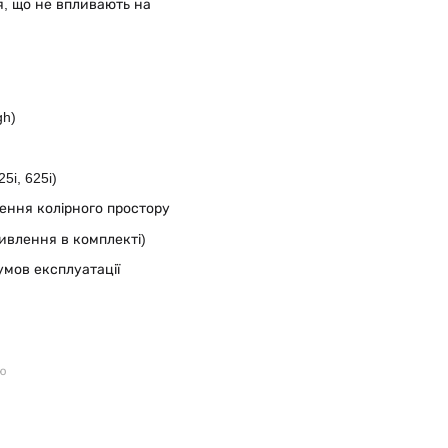
я, що не впливають на
gh)
5i, 625i)
рення колірного простору
ивлення в комплекті)
умов експлуатації
ою