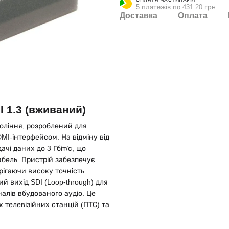
5 платежів по 431.20 грн
Доставка
Оплата
 1.3 (вживаний)
оління, розроблений для
MI-інтерфейсом. На відміну від
ачі даних до 3 Гбіт/с, що
бель. Пристрій забезпечує
рігаючи високу точність
й вихід SDI (Loop-through) для
алів вбудованого аудіо. Це
 телевізійних станцій (ПТС) та