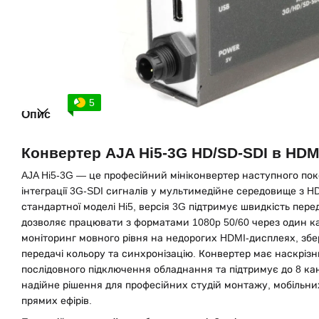
5
Опис
Конвертер AJA Hi5-3G HD/SD-SDI в HDMI
AJA Hi5-3G — це професійний мініконвертер наступного пок
інтеграції 3G-SDI сигналів у мультимедійне середовище з HD
стандартної моделі Hi5, версія 3G підтримує швидкість перед
дозволяє працювати з форматами 1080p 50/60 через один ка
моніторинг мовного рівня на недорогих HDMI-дисплеях, збе
передачі кольору та синхронізацію. Конвертер має наскрізни
послідовного підключення обладнання та підтримує до 8 кан
надійне рішення для професійних студій монтажу, мобільних
прямих ефірів.