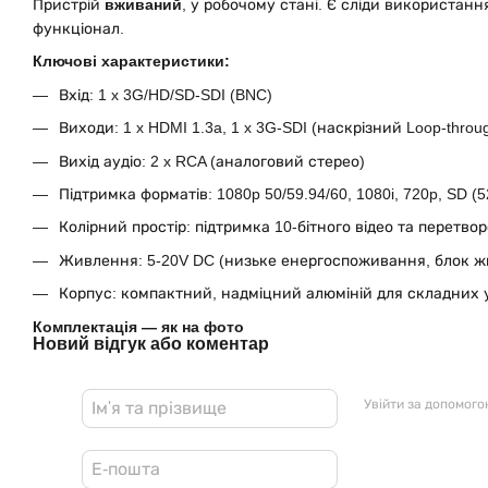
Пристрій
вживаний
, у робочому стані. Є сліди використанн
функціонал.
Ключові характеристики:
Вхід: 1 x 3G/HD/SD-SDI (BNC)
Виходи: 1 x HDMI 1.3a, 1 x 3G-SDI (наскрізний Loop-throu
Вихід аудіо: 2 x RCA (аналоговий стерео)
Підтримка форматів: 1080p 50/59.94/60, 1080i, 720p, SD (52
Колірний простір: підтримка 10-бітного відео та перетво
Живлення: 5-20V DC (низьке енергоспоживання, блок ж
Корпус: компактний, надміцний алюміній для складних 
Комплектація — як на фото
Новий відгук або коментар
Увійти за допомог