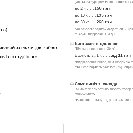
(Доставка курʼєром Нової пошти по Ук
150 грн
до 2 кг
.....
195 грн
до 10 кг
.....
260 грн
до 30 кг
.....
*До базового тарифу додається 60 грн
ins).
**Термін відправки: 1–3 дні.
Вантажне відділення
егрований затискач для кабелю.
(Відправлення понад 30 кг)
від 11 грн
Вартість за 1 кг
.....
ачів та студійного
*Відправлення понад 30 кг оформлюют
**Кінцева вартість залежить від напря
Самовивіз зі складу
Ви можете самостійно забрати товар з
ю
менеджером.
*Наявність товару та деталі самовив