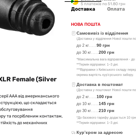
5 платежів по 51.80 грн
Доставка
Оплата
НОВА ПОШТА
Самовивіз із відділення
(Доставка у відділення Нової пошти по
90 грн
до 2 кг
.....
200 грн
до 30 кг
.....
*Максимальна вага відправлення - до 3
**Термін відправки: 1–3 дні.
***Відправки з Київського складу пер
окрема вартість курʼєрського забору.
XLR Female (Silver
Доставка в поштомат
(Доставка у поштомат Нової пошти по 
серії AAA від американського
100 грн
до 2 кг
.....
нструкцією, що складається
145 грн
до 10 кг
.....
 обслуговування
210 грн
до 30 кг
.....
ору та посрібленим контактам,
*До базового тарифу додається 10 грн
стійкість до механічних
**Термін відправки: 1–3 дні.
Курʼєром за адресою