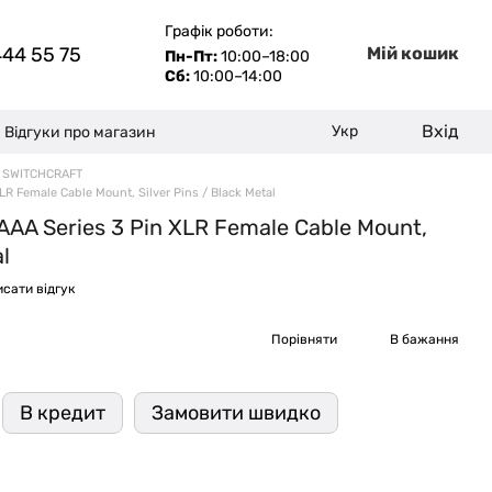
Графік роботи:
444 55 75
Мій кошик
Пн-Пт:
10:00–18:00
Сб:
10:00–14:00
Вхід
Укр
Відгуки про магазин
 SWITCHCRAFT
R Female Cable Mount, Silver Pins / Black Metal
AAA Series 3 Pin XLR Female Cable Mount,
al
сати відгук
Порівняти
В бажання
В кредит
Замовити швидко