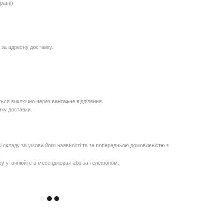
раїні)
 за адресну доставку.
ься виключно через вантажне відділення.
мку доставки.
і складу за умови його наявності та за попередньою домовленістю з
озу уточнюйте в месенджерах або за телефоном.