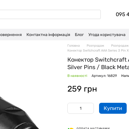
095 
 повернення
Контактна інформація
Блог
Угода користувача
Головна
Розпродаж
Розпродаж
Конектор Switchcraft AAA Series 3 Pin XL
Конектор Switchcraft 
Silver Pins / Black Met
В наявності
Артикул: 16829
Напи
259 грн
Купити
ОПЛАТА ЧАСТИНАМИ