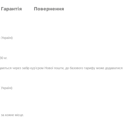
Гарантія
Повернення
 Україні)
0 кг.
едаються через забір курʼєром Нової пошти, до базового тарифу може додаватися
Україні)
 за кожне місце.