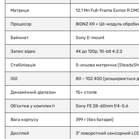
Матриця
12.1 Мп Full-Frame Exmor R CM
Процесор
BIONZ XR + ШІ-модуль обробк
Байонет
Sony E-mount
Запис відео
4K до 120p, 10-bit 4:2:2
Стабілізація
5-осьова матрична (SteadySh
ISO
80 – 102 400 (розширюється д
Динамічний діапазон
15+ стопів
Об'єктив у комплекті
Sony FE 28-60mm f/4-5.6
Вага корпусу
399 г (без батареї)
Дисплей
3" поворотний сенсорний LC