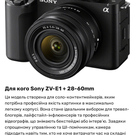
Для кого Sony ZV-E1 + 28-60mm
Ця модель створена для соло-контентмейкерів, яким
потрібна професійна якість картинки в максимально
легкому корпусі. Вона стане ідеальним вибором для тревел-
блогерів, лайфстайл-інфлюенсерів та професійних
відеографів, що знімають бекстейджі або інтерв’ю. Завдяки
спрощеному управлінню та ШІ-помічникам, камера
підходить навіть тим, хто не хоче витрачати час на складні