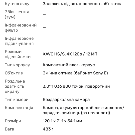
Кути огляду
Залежить від встановленого об'єктива
Збільшення
—
(зум)
Інфрачервоний
—
фільтр
Інфрачервоне
—
підсвічування
Режими
XAVC HS/S, 4K 120p / 12 МП
відеозйомки
Тип корпусу
Компактний влог-корпус
Об'єктив
Змінна оптика (байонет Sony E)
Роздільна
здатність
3.0" 1 036 800 точок, поворотний
екрану
Тип камери
Бездзеркальна камера
Комплектація
Камера, акумулятор, кабель живлення/
зарядки, ремінець (за наявності)
Розміри
120.1 x 71.1 x 54.1 мм
Вага
483 г