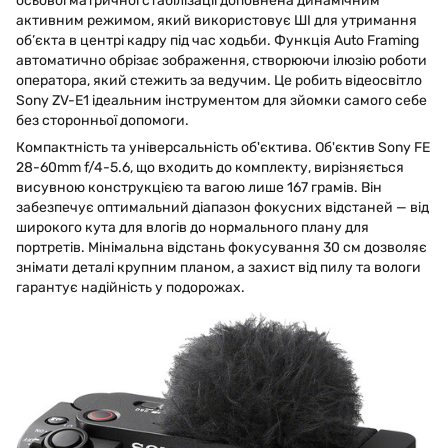
осьової матричної стабілізації доповнена динамічним
активним режимом, який використовує ШІ для утримання
об’єкта в центрі кадру під час ходьби. Функція Auto Framing
автоматично обрізає зображення, створюючи ілюзію роботи
оператора, який стежить за ведучим. Це робить відеосвітло
Sony ZV-E1 ідеальним інструментом для зйомки самого себе
без сторонньої допомоги.
Компактність та універсальність об'єктива. Об'єктив Sony FE
28-60mm f/4-5.6, що входить до комплекту, вирізняється
висувною конструкцією та вагою лише 167 грамів. Він
забезпечує оптимальний діапазон фокусних відстаней — від
широкого кута для влогів до нормального плану для
портретів. Мінімальна відстань фокусування 30 см дозволяє
знімати деталі крупним планом, а захист від пилу та вологи
гарантує надійність у подорожах.