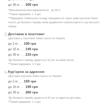
200 грн
до 30 кг
.....
*Максимальна вага відправлення - до 30 кг.
**Термін відправки: 1–3 дні.
***Відправки з Київського складу передаються через забір курʼєром Нової
пошти, до базового тарифу може додаватися окрема вартість курʼєрського
забору.
Доставка в поштомат
(Доставка у поштомат Нової пошти по Україні)
100 грн
до 2 кг
.....
145 грн
до 10 кг
.....
210 грн
до 30 кг
.....
*До базового тарифу додається 10 грн за кожне місце.
**Термін відправки: 1–3 дні.
Курʼєром за адресою
(Доставка курʼєром Нової пошти по Україні)
150 грн
до 2 кг
.....
195 грн
до 10 кг
.....
260 грн
до 30 кг
.....
*До базового тарифу додається 60 грн за адресну доставку.
**Термін відправки: 1–3 дні.