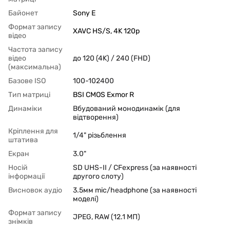
Байонет
Sony E
Формат запису
XAVC HS/S, 4K 120p
відео
Частота запису
відео
до 120 (4K) / 240 (FHD)
(максимальна)
Базове ISO
100-102400
Тип матриці
BSI CMOS Exmor R
Динаміки
Вбудований монодинамік (для
відтворення)
Кріплення для
1/4" різьблення
штатива
Екран
3.0"
Носій
SD UHS-II / CFexpress (за наявності
інформації
другого слоту)
Висновок аудіо
3.5мм mic/headphone (за наявності
моделі)
Формат запису
JPEG, RAW (12.1 МП)
знімків