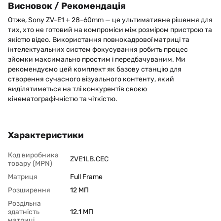
Висновок / Рекомендація
Отже, Sony ZV-E1 + 28-60mm — це ультимативне рішення для
тих, хто не готовий на компроміси між розміром пристрою та
якістю відео. Використання повнокадрової матриці та
інтелектуальних систем фокусування робить процес
зйомки максимально простим і передбачуваним. Ми
рекомендуємо цей комплект як базову станцію для
створення сучасного візуального контенту, який
виділятиметься на тлі конкурентів своєю
кінематографічністю та чіткістю.
Характеристики
Код виробника
ZVE1LB.CEC
товару (MPN)
Матриця
Full Frame
Розширення
12 МП
Роздільна
здатність
12.1 МП
матриці