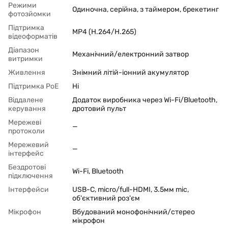
Режими
Одиночна, серійна, з таймером, брекетинг
фотозйомки
Підтримка
MP4 (H.264/H.265)
відеоформатів
Діапазон
Механічний/електронний затвор
витримки
Живлення
Знімний літій-іонний акумулятор
Підтримка PoЕ
Ні
Віддалене
Додаток виробника через Wi-Fi/Bluetooth,
керування
дротовий пульт
Мережеві
—
протоколи
Мережевий
—
інтерфейс
Бездротові
Wi-Fi, Bluetooth
підключення
Інтерфейси
USB-C, micro/full-HDMI, 3.5мм mic,
об'єктивний роз'єм
Мікрофон
Вбудований монофонічний/стерео
мікрофон