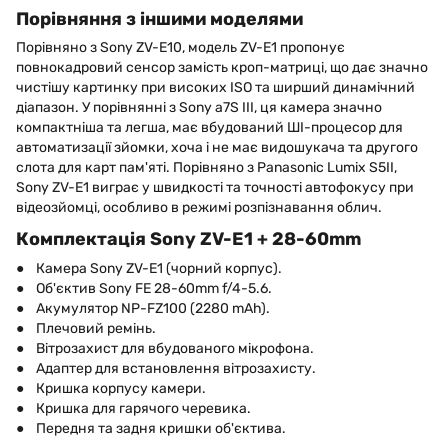
Порівняння з іншими моделями
Порівняно з Sony ZV-E10, модель ZV-E1 пропонує
повнокадровий сенсор замість кроп-матриці, що дає значно
чистішу картинку при високих ISO та ширший динамічний
діапазон. У порівнянні з Sony a7S III, ця камера значно
компактніша та легша, має вбудований ШІ-процесор для
автоматизації зйомки, хоча і не має видошукача та другого
слота для карт пам'яті. Порівняно з Panasonic Lumix S5II,
Sony ZV-E1 виграє у швидкості та точності автофокусу при
відеозйомці, особливо в режимі розпізнавання облич.
Комплектація Sony ZV-E1 + 28-60mm
● Камера Sony ZV-E1 (чорний корпус).
● Об'єктив Sony FE 28-60mm f/4-5.6.
● Акумулятор NP-FZ100 (2280 mAh).
● Плечовий ремінь.
● Вітрозахист для вбудованого мікрофона.
● Адаптер для встановлення вітрозахисту.
● Кришка корпусу камери.
● Кришка для гарячого черевика.
● Передня та задня кришки об'єктива.