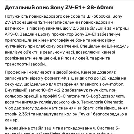
Детальний опис Sony ZV-E1 + 28-60mm
Потужність повнокадрового сенсора та ШІ-обробка. Sony
ZV-E1 оснащена 12.1-мегапіксельним повнокадровим
датчиком із підсвічуванням, що у 2.5 раза більший за матриці
APS-C. Завдяки цьому прожектор Sony ZV-E1 забезпечує
приголомшливе кінематографічне боке та неймовірну
чутливість при слабкому освітленні. Спеціальний ШІ-модуль
аналізує об’єкти в реальному часі, дозволяючи камері
розпізнавати не лише очі, а й пози людей, тварин та
транспортні засоби.
Професійні можливості відеозйомки. Камера дозволяє
записувати відео у форматі 4K зі швидкістю до 120 кадрів на
секунду, що ідеально для створення плавного slow-motion.
Внутрішній запис 10-біт 4:2:2 забезпечує гнучкість при
кольорокорекції, а профілі S-Cinetone та S-Log3 дозволяють
досягти вигляду голлівудського кіно. Технологія Cinematic
Vlog дає змогу одним натисканням вибрати співвідношення
сторін 2.35:1 та налаштувати колірні "луки" безпосередньо в
камері.
Інноваційна стабілізація та автокадрування. Система 5-