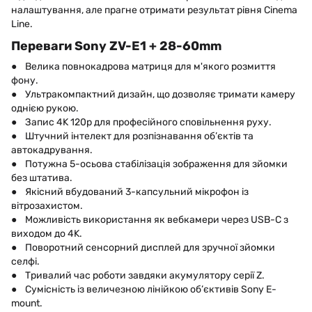
налаштування, але прагне отримати результат рівня Cinema
Line.
Переваги Sony ZV-E1 + 28-60mm
● Велика повнокадрова матриця для м'якого розмиття
фону.
● Ультракомпактний дизайн, що дозволяє тримати камеру
однією рукою.
● Запис 4K 120p для професійного сповільнення руху.
● Штучний інтелект для розпізнавання об’єктів та
автокадрування.
● Потужна 5-осьова стабілізація зображення для зйомки
без штатива.
● Якісний вбудований 3-капсульний мікрофон із
вітрозахистом.
● Можливість використання як вебкамери через USB-C з
виходом до 4K.
● Поворотний сенсорний дисплей для зручної зйомки
селфі.
● Тривалий час роботи завдяки акумулятору серії Z.
● Сумісність із величезною лінійкою об’єктивів Sony E-
mount.