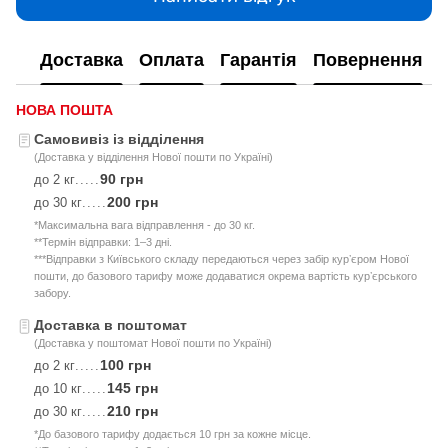
Доставка
Оплата
Гарантія
Повернення
НОВА ПОШТА
Самовивіз із відділення
(Доставка у відділення Нової пошти по Україні)
90 грн
до 2 кг
.....
200 грн
до 30 кг
.....
*Максимальна вага відправлення - до 30 кг.
**Термін відправки: 1–3 дні.
***Відправки з Київського складу передаються через забір курʼєром Нової
пошти, до базового тарифу може додаватися окрема вартість курʼєрського
забору.
Доставка в поштомат
(Доставка у поштомат Нової пошти по Україні)
100 грн
до 2 кг
.....
145 грн
до 10 кг
.....
210 грн
до 30 кг
.....
*До базового тарифу додається 10 грн за кожне місце.