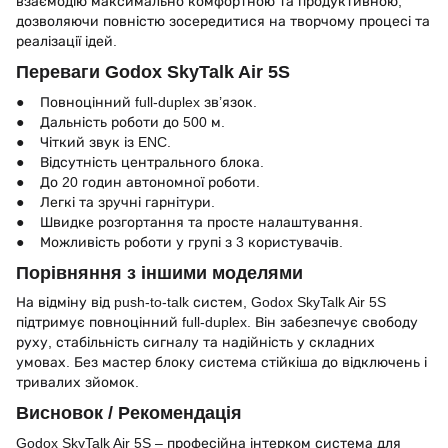
взаємодію максимально комфортною та продуктивною,
дозволяючи повністю зосередитися на творчому процесі та
реалізації ідей.
Переваги Godox SkyTalk Air 5S
● Повноцінний full-duplex зв’язок.
● Дальність роботи до 500 м.
● Чіткий звук із ENC.
● Відсутність центрального блока.
● До 20 годин автономної роботи.
● Легкі та зручні гарнітури.
● Швидке розгортання та просте налаштування.
● Можливість роботи у групі з 3 користувачів.
Порівняння з іншими моделями
На відміну від push-to-talk систем, Godox SkyTalk Air 5S
підтримує повноцінний full-duplex. Він забезпечує свободу
руху, стабільність сигналу та надійність у складних
умовах. Без мастер блоку система стійкіша до відключень і
тривалих зйомок.
Висновок / Рекомендація
Godox SkyTalk Air 5S – професійна інтерком система для