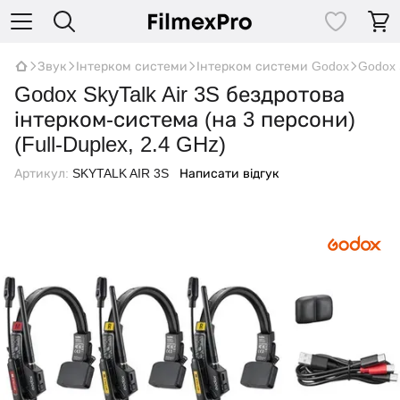
Звук
Інтерком системи
Інтерком системи Godox
Godox 
Godox SkyTalk Air 3S бездротова
інтерком-система (на 3 персони)
(Full-Duplex, 2.4 GHz)
Артикул:
SKYTALK AIR 3S
Написати відгук