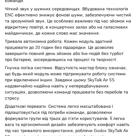
команди.
Чіткий звук у шумних середовищах. Вбудована технологія
ENC ефективно знижує фонові шуми, забезпечуючи чистий
та зрозумілий звук. Це особливо важливо під час зйомок на
відкритому повітрі, в концертних залах або на галасливих
майданчиках, де кожне слово має значення.
Тривала автономна робота. Кожен модуль здатний
працювати до 20 годин без підзарядки. Це дозволяє
завершити повний день зйомок або live-подій без турбот
про батарею, зосередившись на процесі та творчості.
Гнучка логіка системи. Відсутність мастер блоку означає,
що будь-який модуль може підтримувати роботу системи
при відключенні інших. Завдяки цьому SkyTalk Air 5S
надзвичайно надійна навіть у непередбачуваних
ситуаціях, дозволяючи команді працювати без перебоїв та
стресу.
Додаткові переваги. Система легко масштабована і
підлаштовується під потреби команди, дозволяючи
формувати групи від трьох до п’яти користувачів. Її легка
вага та ергономічний дизайн забезпечують комфорт навіть
під час тривалого використання, роблячи Godox SkyTalk Air