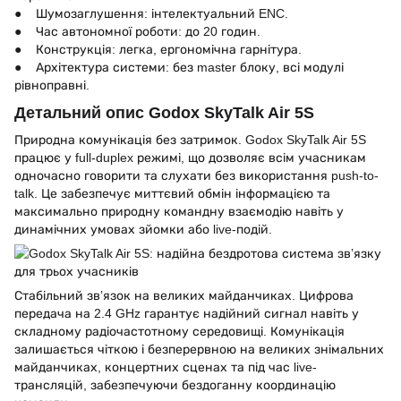
● Шумозаглушення: інтелектуальний ENC.
● Час автономної роботи: до 20 годин.
● Конструкція: легка, ергономічна гарнітура.
● Архітектура системи: без master блоку, всі модулі
рівноправні.
Детальний опис Godox SkyTalk Air 5S
Природна комунікація без затримок. Godox SkyTalk Air 5S
працює у full-duplex режимі, що дозволяє всім учасникам
одночасно говорити та слухати без використання push-to-
talk. Це забезпечує миттєвий обмін інформацією та
максимально природну командну взаємодію навіть у
динамічних умовах зйомки або live-подій.
Стабільний зв’язок на великих майданчиках. Цифрова
передача на 2.4 GHz гарантує надійний сигнал навіть у
складному радіочастотному середовищі. Комунікація
залишається чіткою і безперервною на великих знімальних
майданчиках, концертних сценах та під час live-
трансляцій, забезпечуючи бездоганну координацію