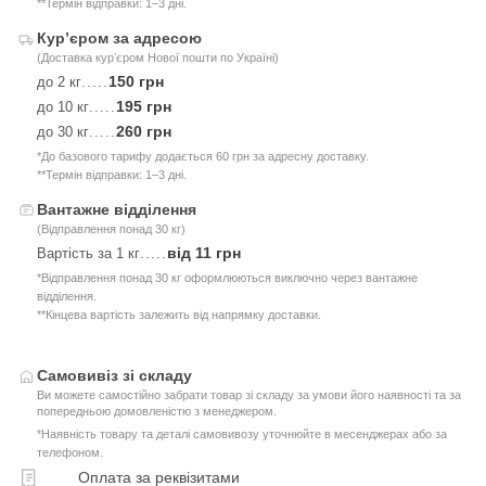
**Термін відправки: 1–3 дні.
Курʼєром за адресою
(Доставка курʼєром Нової пошти по Україні)
150 грн
до 2 кг
.....
195 грн
до 10 кг
.....
260 грн
до 30 кг
.....
*До базового тарифу додається 60 грн за адресну доставку.
**Термін відправки: 1–3 дні.
Вантажне відділення
(Відправлення понад 30 кг)
від 11 грн
Вартість за 1 кг
.....
*Відправлення понад 30 кг оформлюються виключно через вантажне
відділення.
**Кінцева вартість залежить від напрямку доставки.
Самовивіз зі складу
Ви можете самостійно забрати товар зі складу за умови його наявності та за
попередньою домовленістю з менеджером.
*Наявність товару та деталі самовивозу уточнюйте в месенджерах або за
телефоном.
Оплата за реквізитами