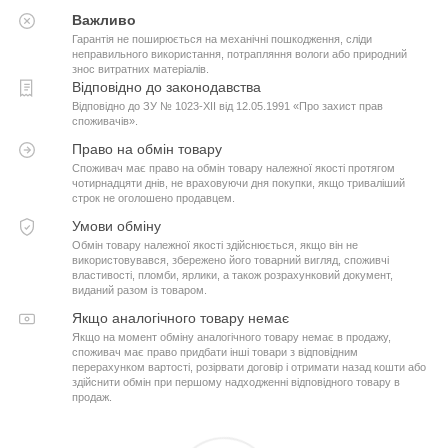
Важливо
Гарантія не поширюється на механічні пошкодження, сліди
неправильного використання, потрапляння вологи або природний
знос витратних матеріалів.
Відповідно до законодавства
Відповідно до ЗУ № 1023-XII від 12.05.1991 «Про захист прав
споживачів».
Право на обмін товару
Споживач має право на обмін товару належної якості протягом
чотирнадцяти днів, не враховуючи дня покупки, якщо триваліший
строк не оголошено продавцем.
Умови обміну
Обмін товару належної якості здійснюється, якщо він не
використовувався, збережено його товарний вигляд, споживчі
властивості, пломби, ярлики, а також розрахунковий документ,
виданий разом із товаром.
Якщо аналогічного товару немає
Якщо на момент обміну аналогічного товару немає в продажу,
споживач має право придбати інші товари з відповідним
перерахунком вартості, розірвати договір і отримати назад кошти або
здійснити обмін при першому надходженні відповідного товару в
продаж.