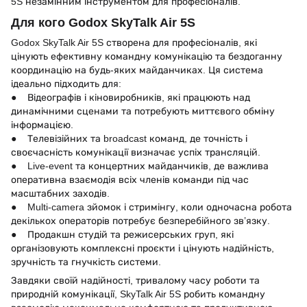
5S незамінним інструментом для професіоналів.
Для кого Godox SkyTalk Air 5S
Godox SkyTalk Air 5S створена для професіоналів, які
цінують ефективну командну комунікацію та бездоганну
координацію на будь-яких майданчиках. Ця система
ідеально підходить для:
● Відеографів і кіновиробників, які працюють над
динамічними сценами та потребують миттєвого обміну
інформацією.
● Телевізійних та broadcast команд, де точність і
своєчасність комунікації визначає успіх трансляцій.
● Live-event та концертних майданчиків, де важлива
оперативна взаємодія всіх членів команди під час
масштабних заходів.
● Multi-camera зйомок і стримінгу, коли одночасна робота
декількох операторів потребує безперебійного зв’язку.
● Продакшн студій та режисерських груп, які
організовують комплексні проєкти і цінують надійність,
зручність та гнучкість системи.
Завдяки своїй надійності, тривалому часу роботи та
природній комунікації, SkyTalk Air 5S робить командну