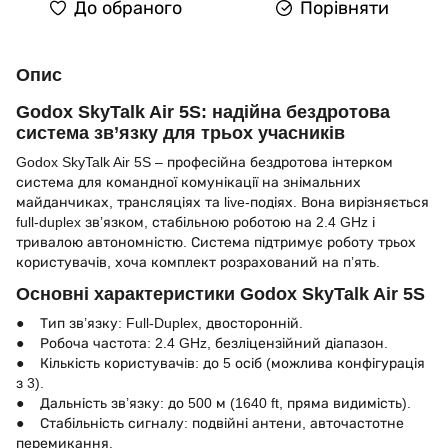
До обраного
Порівняти
Опис
Godox SkyTalk Air 5S: надійна бездротова
система зв’язку для трьох учасників
Godox SkyTalk Air 5S – професійна бездротова інтерком
система для командної комунікації на знімальних
майданчиках, трансляціях та live-подіях. Вона вирізняється
full-duplex зв’язком, стабільною роботою на 2.4 GHz і
тривалою автономністю. Система підтримує роботу трьох
користувачів, хоча комплект розрахований на п’ять.
Основні характеристики Godox SkyTalk Air 5S
● Тип зв’язку: Full-Duplex, двосторонній.
● Робоча частота: 2.4 GHz, безліцензійний діапазон.
● Кількість користувачів: до 5 осіб (можлива конфігурація
з 3).
● Дальність зв’язку: до 500 м (1640 ft, пряма видимість).
● Стабільність сигналу: подвійні антени, авточастотне
перемикання.