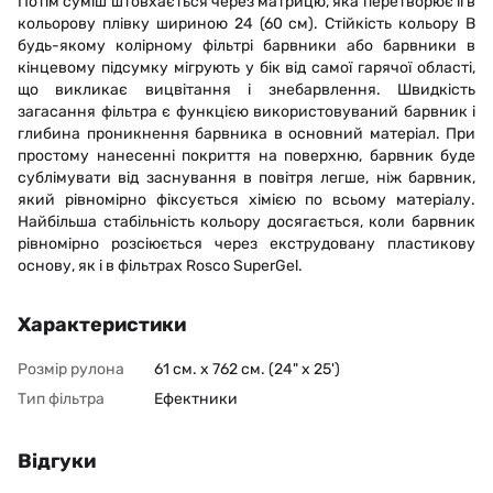
Потім суміш штовхається через матрицю, яка перетворює її в
кольорову плівку шириною 24 (60 см). Стійкість кольору В
будь-якому колірному фільтрі барвники або барвники в
кінцевому підсумку мігрують у бік від самої гарячої області,
що викликає вицвітання і знебарвлення. Швидкість
загасання фільтра є функцією використовуваний барвник і
глибина проникнення барвника в основний матеріал. При
простому нанесенні покриття на поверхню, барвник буде
сублімувати від заснування в повітря легше, ніж барвник,
який рівномірно фіксується хімією по всьому матеріалу.
Найбільша стабільність кольору досягається, коли барвник
рівномірно розсіюється через екструдовану пластикову
основу, як і в фільтрах Rosco SuperGel.
Характеристики
Розмір рулона
61 см. х 762 см. (24" x 25')
Тип фільтра
Ефектники
Відгуки