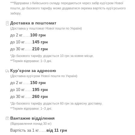
***Відправки з Київського складу передаються через забір курʼєром Нової
пошти, до базового тарифу може додаватися окрема вартість курʼєрського
забору.
Доставка в поштомат
(Доставка у поштомат Нової пошти по Україні)
100 грн
до 2 кг
.....
145 грн
до 10 кг
.....
210 грн
до 30 кг
.....
*До базового тарифу додається 10 грн за кожне місце.
**Термін відправки: 1–3 дні.
Курʼєром за адресою
(Доставка курʼєром Нової пошти по Україні)
150 грн
до 2 кг
.....
195 грн
до 10 кг
.....
260 грн
до 30 кг
.....
*До базового тарифу додається 60 грн за адресну доставку.
**Термін відправки: 1–3 дні.
Вантажне відділення
(Відправлення понад 30 кг)
від 11 грн
Вартість за 1 кг
.....