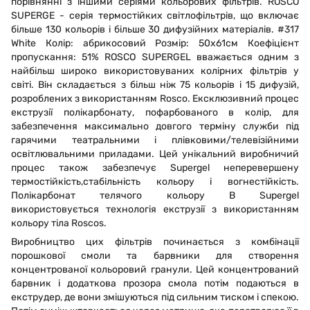
порівнянні з іншими серіями кольорових фільтрів. ROSCO
SUPERGE - серія термостійких світлофільтрів, що включає
більше 130 кольорів і більше 30 дифузійних матеріалів. #317
White Колір: абрикосовий Розмір: 50х61см Коефіцієнт
пропускання: 51% ROSCO SUPERGEL вважається одним з
найбільш широко використовуваних колірних фільтрів у
світі. Він складається з більш ніж 75 кольорів і 15 дифузій,
розроблених з використанням Rosco. Ексклюзивний процес
екструзії полікарбонату, пофарбованого в колір, для
забезпечення максимально довгого терміну служби під
гарячими театральними і плівковими/телевізійними
освітлювальними приладами. Цей унікальний виробничий
процес також забезпечує Supergel неперевершену
термостійкість,стабільність кольору і вогнестійкість.
Полікарбонат телячого кольору В Supergel
використовується технологія екструзії з використанням
кольору тіла Roscos.
Виробництво цих фільтрів починається з комбінації
порошкової смоли та барвники для створення
концентрованої кольоровий гранули. Цей концентрований
барвник і додаткова прозора смола потім подаються в
екструдер, де вони змішуються під сильним тиском і спекою.