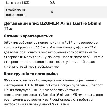
Шестерні MOD
0.8
Стабілізація
Ні
зображення
Детальний опис DZOFILM Arles Lustre 50mm
T1.6
Оптичні характеристики
Об'єктив забезпечує повне покриття Full Frame сенсорів з
колом зображення 46.5 мм. Максимальна діафрагма T1.6
дозволяє працювати в умовах обмеженого освітлення та
створювати малу глибину різкості. Особливістю серії Lustre є
створення теплого золотистого ефекту halo, який додає
кінематографічності зображенню.
Конструкція та ергономіка
Об'єктив оснащений стандартними кінематографічними
шестернями 0.8 MOD для роботи з фокус-пулерами. Поворот
кільця фокусування на 270° забезпечує точне
налаштування різкості. Зовнішній діаметр 95 мм та однакове
розміщення шестерень у всій серії спрощують роботу з
матбоксами та перехід між об'єктивами.