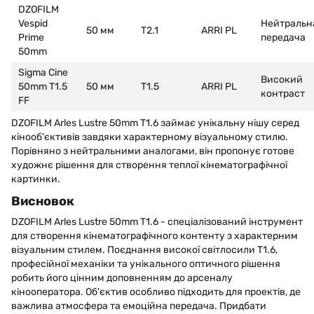
DZOFILM
Vespid
Нейтральн
50 мм
T2.1
ARRI PL
Prime
передача
50mm
Sigma Cine
Високий
50mm T1.5
50 мм
T1.5
ARRI PL
контраст
FF
DZOFILM Arles Lustre 50mm T1.6 займає унікальну нішу серед
кінооб'єктивів завдяки характерному візуальному стилю.
Порівняно з нейтральними аналогами, він пропонує готове
художнє рішення для створення теплої кінематографічної
картинки.
Висновок
DZOFILM Arles Lustre 50mm T1.6 - спеціалізований інструмент
для створення кінематографічного контенту з характерним
візуальним стилем. Поєднання високої світлосили T1.6,
професійної механіки та унікального оптичного рішення
робить його цінним доповненням до арсеналу
кінооператора. Об'єктив особливо підходить для проектів, де
важлива атмосфера та емоційна передача. Придбати