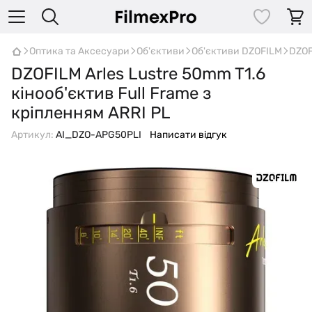
Оптика та Аксесуари
Об'єктиви
Об'єктиви DZOFILM
DZOF
DZOFILM Arles Lustre 50mm T1.6
кінооб'єктив Full Frame з
кріпленням ARRI PL
Артикул:
AI_DZO-APG50PLI
Написати відгук