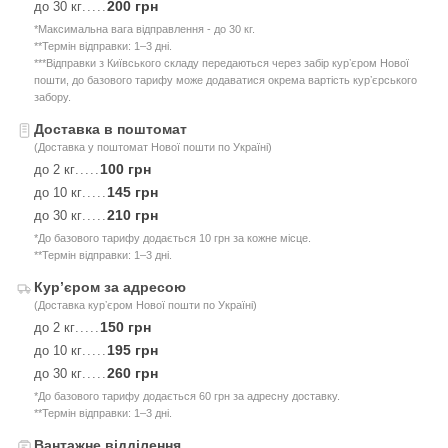
200 грн
до 30 кг
.....
*Максимальна вага відправлення - до 30 кг.
**Термін відправки: 1–3 дні.
***Відправки з Київського складу передаються через забір курʼєром Нової
пошти, до базового тарифу може додаватися окрема вартість курʼєрського
забору.
Доставка в поштомат
(Доставка у поштомат Нової пошти по Україні)
100 грн
до 2 кг
.....
145 грн
до 10 кг
.....
210 грн
до 30 кг
.....
*До базового тарифу додається 10 грн за кожне місце.
**Термін відправки: 1–3 дні.
Курʼєром за адресою
(Доставка курʼєром Нової пошти по Україні)
150 грн
до 2 кг
.....
195 грн
до 10 кг
.....
260 грн
до 30 кг
.....
*До базового тарифу додається 60 грн за адресну доставку.
**Термін відправки: 1–3 дні.
Вантажне відділення