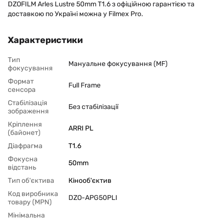
DZOFILM Arles Lustre 50mm T1.6 з офіційною гарантією та
доставкою по Україні можна у Filmex Pro.
Характеристики
Тип
Мануальне фокусування (MF)
фокусування
Формат
Full Frame
сенсора
Стабілізація
Без стабілізації
зображення
Кріплення
ARRI PL
(байонет)
Діафрагма
T1.6
Фокусна
50mm
відстань
Тип об'єктива
Кінооб'єктив
Код виробника
DZO-APG50PLI
товару (MPN)
Мінімальна