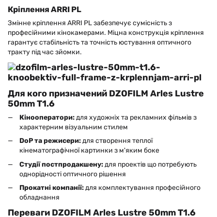
Кріплення ARRI PL
Змінне кріплення ARRI PL забезпечує сумісність з
професійними кінокамерами. Міцна конструкція кріплення
гарантує стабільність та точність юстування оптичного
тракту під час зйомки.
Для кого призначений DZOFILM Arles Lustre
50mm T1.6
Кінооператори:
для художніх та рекламних фільмів з
характерним візуальним стилем
DoP та режисери:
для створення теплої
кінематографічної картинки з м'яким боке
Студії постпродакшену:
для проектів що потребують
однорідності оптичного рішення
Прокатні компанії:
для комплектування професійного
обладнання
Переваги DZOFILM Arles Lustre 50mm T1.6