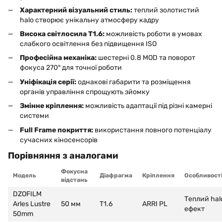
Характерний візуальний стиль:
теплий золотистий
halo створює унікальну атмосферу кадру
Висока світлосила T1.6:
можливість роботи в умовах
слабкого освітлення без підвищення ISO
Професійна механіка:
шестерні 0.8 MOD та поворот
фокуса 270° для точної роботи
Уніфікація серії:
однакові габарити та розміщення
органів управління спрощують зйомку
Змінне кріплення:
можливість адаптації під різні камерні
системи
Full Frame покриття:
використання повного потенціалу
сучасних кіносенсорів
Порівняння з аналогами
Фокусна
Модель
Діафрагма
Кріплення
Особливост
відстань
DZOFILM
Теплий hal
Arles Lustre
50 мм
T1.6
ARRI PL
ефект
50mm