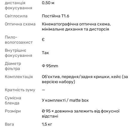
дистанція
0,50 м
фокусування
Світлосила
Постійна T1.6
Оптична схема
Кінематографічна оптична схема,
мінімальне дихання та дисторсія
Пило-
Є
вологозахист
Внутрішнє
Так
фокусування
Діаметр
Φ 95mm
фільтра
Комплектація
Об'єктив, передня/задня кришки, кейс (за
версією набору)
Кратність зуму
—
Сумісна
У комплекті / matte box
бленда
Розміри
Ø 95 × довжина залежить від фокусної
відстані
Вага
1,5 кг