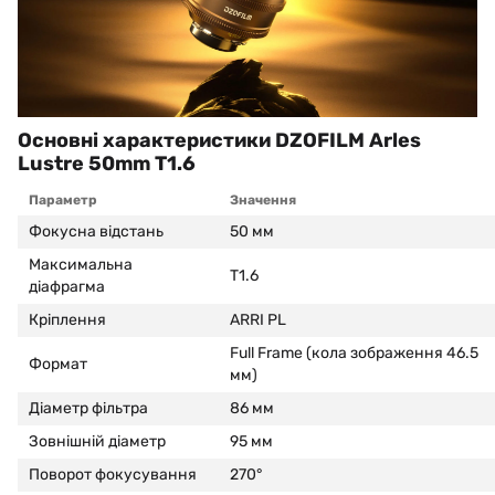
Основні характеристики DZOFILM Arles
Lustre 50mm T1.6
Параметр
Значення
Фокусна відстань
50 мм
Максимальна
T1.6
діафрагма
Кріплення
ARRI PL
Full Frame (кола зображення 46.5
Формат
мм)
Діаметр фільтра
86 мм
Зовнішній діаметр
95 мм
Поворот фокусування
270°