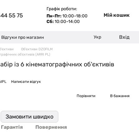
Графік роботи:
444 55 75
Мій кошик
Пн-Пт:
10:00–18:00
Сб:
10:00–14:00
Вхід
Укр
Відгуки про магазин
б'єктиви
Об'єктиви DZOFILM
графічних об'єктивів (ARRI PL)
абір із 6 кінематографічних об'єктивів
6IPL
Написати відгук
Порівняти
В бажання
Замовити швидко
Гарантія
Повернення