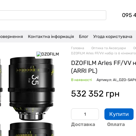
095 
 повернення
Контактна інформація
Блог
Угода користувача
Головна
Оптика та Аксесуари
О
DZOFILM Arles FF/VV набір із 6 кінемато
DZOFILM Arles FF/VV н
(ARRI PL)
В наявності
Артикул: AI_DZO-SAP
532 352 грн
Купити
Доставка
Оплата