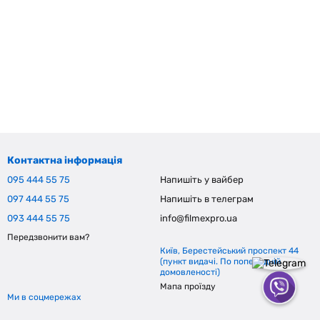
Контактна інформація
095 444 55 75
Напишіть у вайбер
097 444 55 75
Напишіть в телеграм
093 444 55 75
info@filmexpro.ua
Передзвонити вам?
Київ, Берестейський проспект 44
(пункт видачі. По попередній
домовленості)
Мапа проїзду
Ми в соцмережах