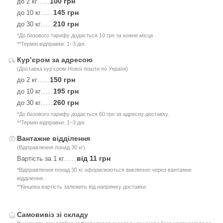
100 грн
до 2 кг
.....
145 грн
до 10 кг
.....
210 грн
до 30 кг
.....
*До базового тарифу додається 10 грн за кожне місце.
**Термін відправки: 1–3 дні.
Курʼєром за адресою
(Доставка курʼєром Нової пошти по Україні)
150 грн
до 2 кг
.....
195 грн
до 10 кг
.....
260 грн
до 30 кг
.....
*До базового тарифу додається 60 грн за адресну доставку.
**Термін відправки: 1–3 дні.
Вантажне відділення
(Відправлення понад 30 кг)
від 11 грн
Вартість за 1 кг
.....
*Відправлення понад 30 кг оформлюються виключно через вантажне
відділення.
**Кінцева вартість залежить від напрямку доставки.
Самовивіз зі складу