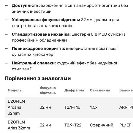
Доступність:
входження в світ анаморфотної оптики без
значних інвестицій
Універсальна фокусна відстань:
32 мм ідеально для
портретів та загальних планів
Стандартизована механіка:
шестерні 0.8 MOD сумісні з
професійним обладнанням
Повнокадрове покриття:
використання всієї площі
сучасних кінокамер
Нейтральні спалахи:
художній ефект без надмірної
стилізації
Порівняння з аналогами
Фокусна
Модель
Діафрагма
Стиснення
Байоне
відстань
DZOFILM
Arcana
32 мм
T2.1-T16
1.5x
ARRI P
32mm
DZOFILM
32 мм
T2.9-T22
Сферичний
PL/EF
Arles 32mm