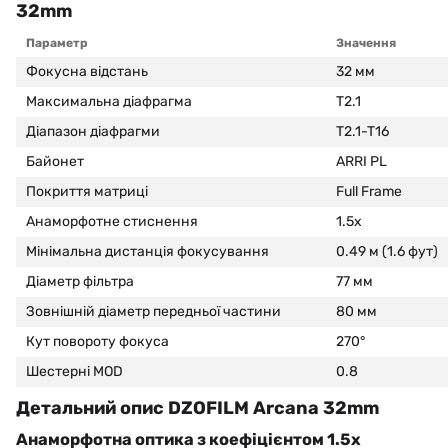
32mm
Параметр
Значення
Фокусна відстань
32 мм
Максимальна діафрагма
T2.1
Діапазон діафрагми
T2.1-T16
Байонет
ARRI PL
Покриття матриці
Full Frame
Анаморфотне стиснення
1.5x
Мінімальна дистанція фокусування
0.49 м (1.6 фут)
Діаметр фільтра
77 мм
Зовнішній діаметр передньої частини
80 мм
Кут повороту фокуса
270°
Шестерні MOD
0.8
Детальний опис DZOFILM Arcana 32mm
Анаморфотна оптика з коефіцієнтом 1.5x