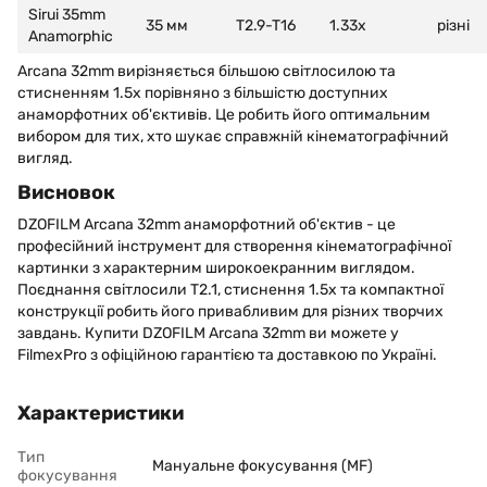
Sirui 35mm
35 мм
T2.9-T16
1.33x
різні
Anamorphic
Arcana 32mm вирізняється більшою світлосилою та
стисненням 1.5x порівняно з більшістю доступних
анаморфотних об'єктивів. Це робить його оптимальним
вибором для тих, хто шукає справжній кінематографічний
вигляд.
Висновок
DZOFILM Arcana 32mm анаморфотний об'єктив - це
професійний інструмент для створення кінематографічної
картинки з характерним широкоекранним виглядом.
Поєднання світлосили T2.1, стиснення 1.5x та компактної
конструкції робить його привабливим для різних творчих
завдань. Купити DZOFILM Arcana 32mm ви можете у
FilmexPro з офіційною гарантією та доставкою по Україні.
Характеристики
Тип
Мануальне фокусування (MF)
фокусування