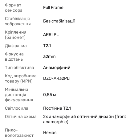
Формат
Full Frame
сенсора
Стабілізація
Без стабілізації
зображення
Кріплення
ARRI PL
(байонет)
Діафрагма
T2.1
Фокусна
32mm
відстань
Тип об'єктива
Анаморфний
Код виробника
DZO-AR32PLI
товару (MPN)
Мінімальна
дистанція
0,85 м
фокусування
Світлосила
Постійна T2.1
Оптична схема
2x анаморфний оптичний дизайн (front
anamorphic)
Пило-
Немає
вологозахист