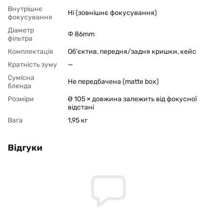
Внутрішнє
Ні (зовнішнє фокусування)
фокусування
Діаметр
Φ 86mm
фільтра
Комплектація
Об'єктив, передня/задня кришки, кейс
Кратність зуму
—
Сумісна
Не передбачена (matte box)
бленда
Розміри
Ø 105 × довжина залежить від фокусної
відстані
Вага
1,95 кг
Відгуки