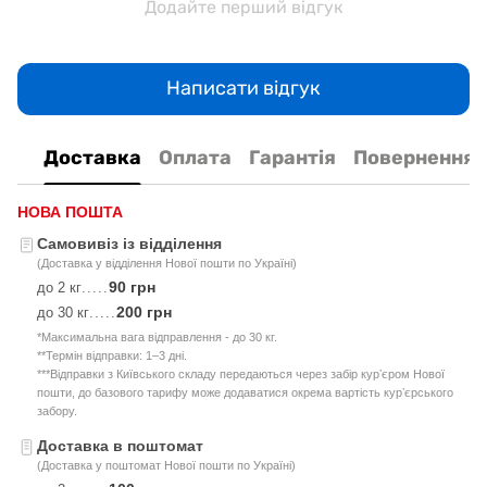
Додайте перший відгук
Написати відгук
Доставка
Оплата
Гарантія
Повернення
НОВА ПОШТА
Самовивіз із відділення
(Доставка у відділення Нової пошти по Україні)
90 грн
до 2 кг
.....
200 грн
до 30 кг
.....
*Максимальна вага відправлення - до 30 кг.
**Термін відправки: 1–3 дні.
***Відправки з Київського складу передаються через забір курʼєром Нової
пошти, до базового тарифу може додаватися окрема вартість курʼєрського
забору.
Доставка в поштомат
(Доставка у поштомат Нової пошти по Україні)