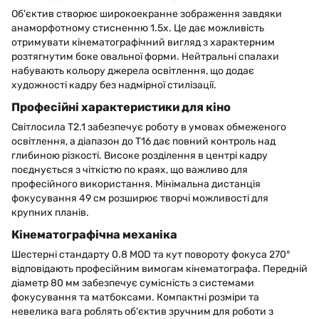
Об'єктив створює широкоекранне зображення завдяки
анаморфотному стисненню 1.5x. Це дає можливість
отримувати кінематографічний вигляд з характерним
розтягнутим боке овальної форми. Нейтральні спалахи
набувають кольору джерела освітлення, що додає
художності кадру без надмірної стилізації.
Професійні характеристики для кіно
Світлосила T2.1 забезпечує роботу в умовах обмеженого
освітлення, а діапазон до T16 дає повний контроль над
глибиною різкості. Високе розділення в центрі кадру
поєднується з чіткістю по краях, що важливо для
професійного використання. Мінімальна дистанція
фокусування 49 см розширює творчі можливості для
крупних планів.
Кінематографічна механіка
Шестерні стандарту 0.8 MOD та кут повороту фокуса 270°
відповідають професійним вимогам кінематографа. Передній
діаметр 80 мм забезпечує сумісність з системами
фокусування та матбоксами. Компактні розміри та
невелика вага роблять об'єктив зручним для роботи з