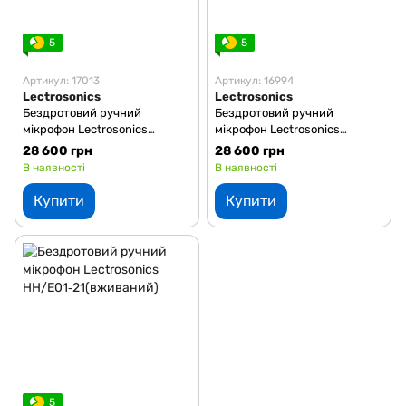
5
5
Артикул: 17013
Артикул: 16994
Lectrosonics
Lectrosonics
Бездротовий ручний
Бездротовий ручний
мікрофон Lectrosonics
мікрофон Lectrosonics
HHa/E01-B1 в комплекті з
HH/E01‑27(вживаний)
28 600 грн
28 600 грн
HHC (вживаний)
В наявності
В наявності
Купити
Купити
5