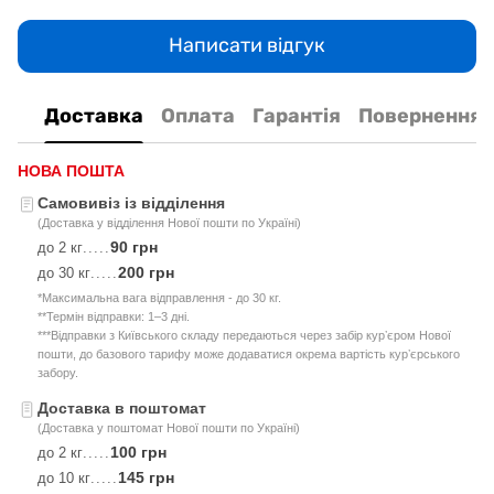
Написати відгук
Доставка
Оплата
Гарантія
Повернення
НОВА ПОШТА
Самовивіз із відділення
(Доставка у відділення Нової пошти по Україні)
90 грн
до 2 кг
.....
200 грн
до 30 кг
.....
*Максимальна вага відправлення - до 30 кг.
**Термін відправки: 1–3 дні.
***Відправки з Київського складу передаються через забір курʼєром Нової
пошти, до базового тарифу може додаватися окрема вартість курʼєрського
забору.
Доставка в поштомат
(Доставка у поштомат Нової пошти по Україні)
100 грн
до 2 кг
.....
145 грн
до 10 кг
.....