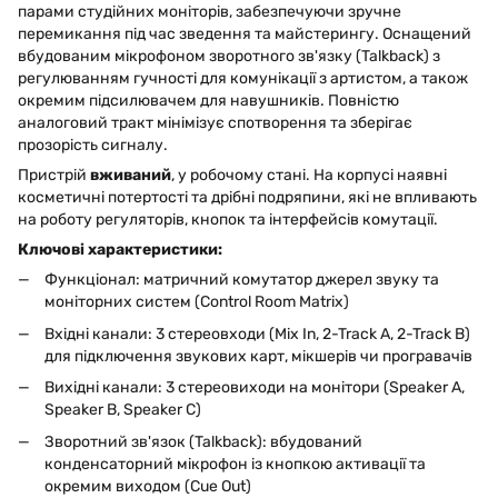
парами студійних моніторів, забезпечуючи зручне
перемикання під час зведення та майстерингу. Оснащений
вбудованим мікрофоном зворотного зв'язку (Talkback) з
регулюванням гучності для комунікації з артистом, а також
окремим підсилювачем для навушників. Повністю
аналоговий тракт мінімізує спотворення та зберігає
прозорість сигналу.
Пристрій
вживаний
, у робочому стані. На корпусі наявні
косметичні потертості та дрібні подряпини, які не впливають
на роботу регуляторів, кнопок та інтерфейсів комутації.
Ключові характеристики:
Функціонал: матричний комутатор джерел звуку та
моніторних систем (Control Room Matrix)
Вхідні канали: 3 стереовходи (Mix In, 2-Track A, 2-Track B)
для підключення звукових карт, мікшерів чи програвачів
Вихідні канали: 3 стереовиходи на монітори (Speaker A,
Speaker B, Speaker C)
Зворотний зв'язок (Talkback): вбудований
конденсаторний мікрофон із кнопкою активації та
окремим виходом (Cue Out)