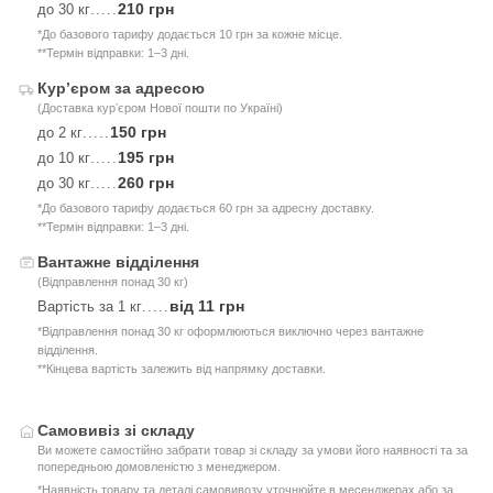
210 грн
до 30 кг
.....
*До базового тарифу додається 10 грн за кожне місце.
**Термін відправки: 1–3 дні.
Курʼєром за адресою
(Доставка курʼєром Нової пошти по Україні)
150 грн
до 2 кг
.....
195 грн
до 10 кг
.....
260 грн
до 30 кг
.....
*До базового тарифу додається 60 грн за адресну доставку.
**Термін відправки: 1–3 дні.
Вантажне відділення
(Відправлення понад 30 кг)
від 11 грн
Вартість за 1 кг
.....
*Відправлення понад 30 кг оформлюються виключно через вантажне
відділення.
**Кінцева вартість залежить від напрямку доставки.
Самовивіз зі складу
Ви можете самостійно забрати товар зі складу за умови його наявності та за
попередньою домовленістю з менеджером.
*Наявність товару та деталі самовивозу уточнюйте в месенджерах або за