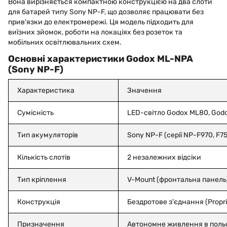
Вона вирізняється компактною конструкцією на два слоти
для батарей типу Sony NP-F, що дозволяє працювати без
прив'язки до електромережі. Ця модель підходить для
виїзних зйомок, роботи на локаціях без розеток та
мобільних освітлювальних схем.
Основні характеристики Godox ML-NPA
(Sony NP-F)
Характеристика
Значення
Сумісність
LED-світло Godox ML80, God
Тип акумуляторів
Sony NP-F (серії NP-F970, F75
Кількість слотів
2 незалежних відсіки
Тип кріплення
V-Mount (фронтальна панель
Конструкція
Бездротове з'єднання (Proprie
Призначення
Автономне живлення в поль