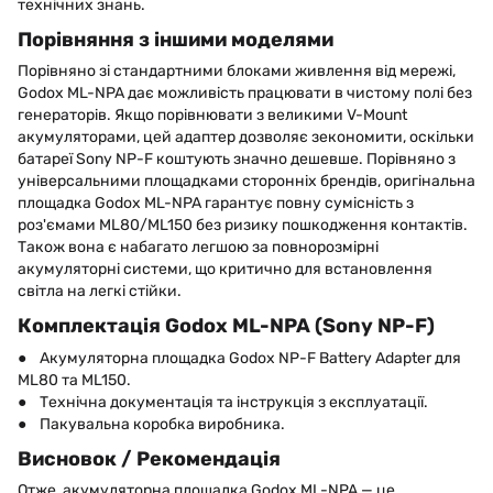
технічних знань.
Порівняння з іншими моделями
Порівняно зі стандартними блоками живлення від мережі,
Godox ML-NPA дає можливість працювати в чистому полі без
генераторів. Якщо порівнювати з великими V-Mount
акумуляторами, цей адаптер дозволяє зекономити, оскільки
батареї Sony NP-F коштують значно дешевше. Порівняно з
універсальними площадками сторонніх брендів, оригінальна
площадка Godox ML-NPA гарантує повну сумісність з
роз'ємами ML80/ML150 без ризику пошкодження контактів.
Також вона є набагато легшою за повнорозмірні
акумуляторні системи, що критично для встановлення
світла на легкі стійки.
Комплектація Godox ML-NPA (Sony NP-F)
● Акумуляторна площадка Godox NP-F Battery Adapter для
ML80 та ML150.
● Технічна документація та інструкція з експлуатації.
● Пакувальна коробка виробника.
Висновок / Рекомендація
Отже, акумуляторна площадка Godox ML-NPA — це