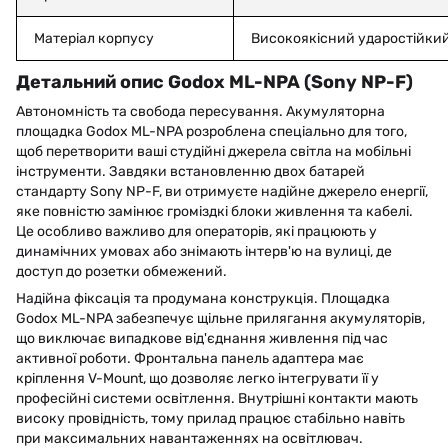
Матеріал корпусу
Високоякісний ударостійки
Детальний опис Godox ML-NPA (Sony NP-F)
Автономність та свобода пересування. Акумуляторна
площадка Godox ML-NPA розроблена спеціально для того,
щоб перетворити ваші студійні джерела світла на мобільні
інструменти. Завдяки встановленню двох батарей
стандарту Sony NP-F, ви отримуєте надійне джерело енергії,
яке повністю замінює громіздкі блоки живлення та кабелі.
Це особливо важливо для операторів, які працюють у
динамічних умовах або знімають інтерв'ю на вулиці, де
доступ до розетки обмежений.
Надійна фіксація та продумана конструкція. Площадка
Godox ML-NPA забезпечує щільне прилягання акумуляторів,
що виключає випадкове від'єднання живлення під час
активної роботи. Фронтальна панель адаптера має
кріплення V-Mount, що дозволяє легко інтегрувати її у
професійні системи освітлення. Внутрішні контакти мають
високу провідність, тому прилад працює стабільно навіть
при максимальних навантаженнях на освітлювач.