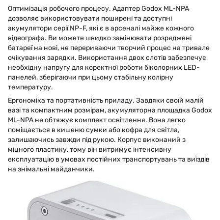
Оптимізація робочого процесу. Адаптер Godox ML-NPA
дозволяє використовувати поширені та доступні
акумулятори серії NP-F, які є в арсеналі майже кожного
відеографа. Ви можете швидко замінювати розряджені
батареї на нові, не перериваючи творчий процес на тривале
очікування зарядки. Використання двох слотів забезпечує
необхідну напругу для коректної роботи біколорних LED-
панелей, зберігаючи при цьому стабільну колірну
температуру.
Ергономіка та портативність приладу. Завдяки своїй малій
вазі та компактним розмірам, акумуляторна площадка Godox
ML-NPA не обтяжує комплект освітлення. Вона легко
поміщається в кишеню сумки або кофра для світла,
залишаючись завжди під рукою. Корпус виконаний з
міцного пластику, тому він витримує інтенсивну
експлуатацію в умовах постійних транспортувань та виїздів
на знімальні майданчики.