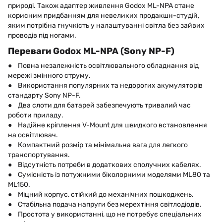
природі. Також адаптер живлення Godox ML-NPA стане
корисним придбанням для невеликих продакшн-студій,
яким потрібна гнучкість у налаштуванні світла без зайвих
проводів під ногами.
Переваги Godox ML-NPA (Sony NP-F)
● Повна незалежність освітлювального обладнання від
мережі змінного струму.
● Використання популярних та недорогих акумуляторів
стандарту Sony NP-F.
● Два слоти для батарей забезпечують тривалий час
роботи приладу.
● Надійне кріплення V-Mount для швидкого встановлення
на освітлювач.
● Компактний розмір та мінімальна вага для легкого
транспортування.
● Відсутність потреби в додаткових сполучних кабелях.
● Сумісність із потужними біколорними моделями ML80 та
ML150.
● Міцний корпус, стійкий до механічних пошкоджень.
● Стабільна подача напруги без мерехтіння світлодіодів.
● Простота у використанні, що не потребує спеціальних