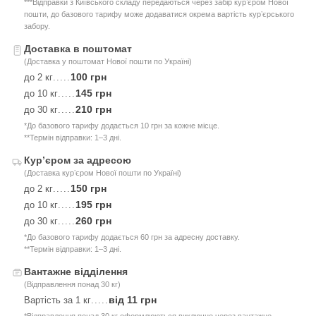
***Відправки з Київського складу передаються через забір курʼєром Нової
пошти, до базового тарифу може додаватися окрема вартість курʼєрського
забору.
Доставка в поштомат
(Доставка у поштомат Нової пошти по Україні)
100 грн
до 2 кг
.....
145 грн
до 10 кг
.....
210 грн
до 30 кг
.....
*До базового тарифу додається 10 грн за кожне місце.
**Термін відправки: 1–3 дні.
Курʼєром за адресою
(Доставка курʼєром Нової пошти по Україні)
150 грн
до 2 кг
.....
195 грн
до 10 кг
.....
260 грн
до 30 кг
.....
*До базового тарифу додається 60 грн за адресну доставку.
**Термін відправки: 1–3 дні.
Вантажне відділення
(Відправлення понад 30 кг)
від 11 грн
Вартість за 1 кг
.....